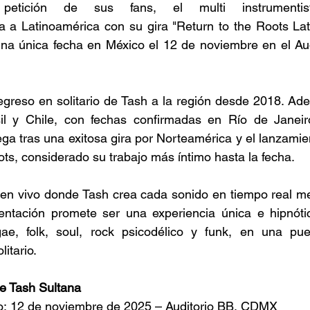
etición de sus fans, el multi instrumentista
a a Latinoamérica con su gira "Return to the Roots Lat
una única fecha en México el 12 de noviembre en el Aud
egreso en solitario de Tash a la región desde 2018. Ad
asil y Chile, con fechas confirmadas en Río de Janeir
lega tras una exitosa gira por Norteamérica y el lanzami
ots, considerado su trabajo más íntimo hasta la fecha. 
en vivo donde Tash crea cada sonido en tiempo real med
entación promete ser una experiencia única e hipnóti
e, folk, soul, rock psicodélico y funk, en una pue
itario. 
e Tash Sultana 
: 12 de noviembre de 2025 – Auditorio BB, CDMX 