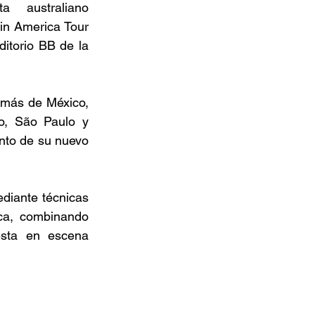
 australiano 
in America Tour 
itorio BB de la 
emás de México, 
o, São Paulo y 
ento de su nuevo 
iante técnicas 
ca, combinando 
sta en escena 