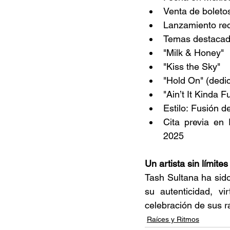
Venta de boletos
Lanzamiento reci
Temas destacad
"Milk & Honey" 
"Kiss the Sky" 
"Hold On" (dedi
"Ain’t It Kinda F
Estilo: Fusión 
Cita previa en 
2025 
Un artista sin límites
Tash Sultana ha sid
su autenticidad, v
celebración de sus ra
Raíces y Ritmos