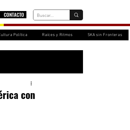
CONTACTO
Cultura Política
Raíces y Ritmos
SKA sin Fronteras
Inicia sesión/ Regístrate
érica con