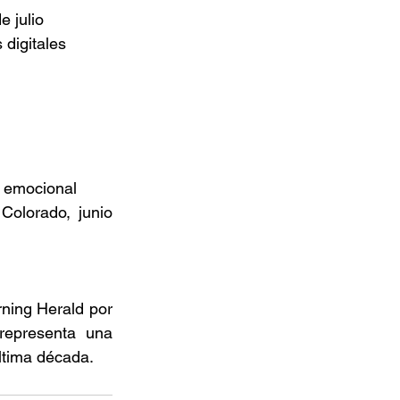
 julio 
digitales 
a emocional 
olorado, junio 
ing Herald por 
representa una 
última década. 