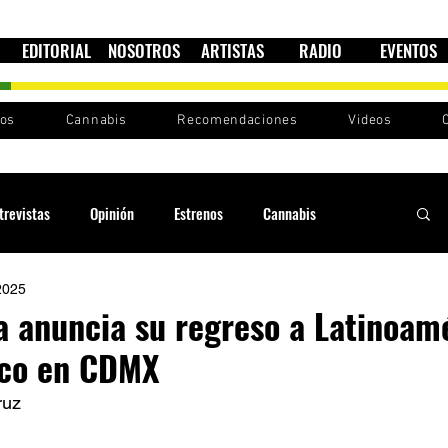
EDITORIAL
NOSOTROS
ARTISTAS
RADIO
EVENTOS
nos
Cannabis
Recomendaciones
Videos
trevistas
Opinión
Estrenos
Cannabis
2025
Cultura política
Raíces y Ritmos
Ska Sin Fronteras
a anuncia su regreso a Latinoam
ico en CDMX
Sound System
Festivales
Sesiones RootsLand
ruz