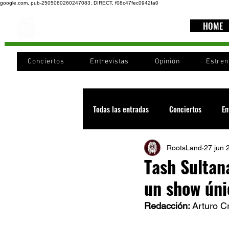
google.com, pub-2505080260247083, DIRECT, f08c47fec0942fa0
HOME
Conciertos
Entrevistas
Opinión
Estre
Todas las entradas
Conciertos
En
RootsLand
27 jun 
Recomendaciones
Videos
Tash Sultan
un show ún
Noticia
Cultura
Cobertura
Redacción:
 Arturo C