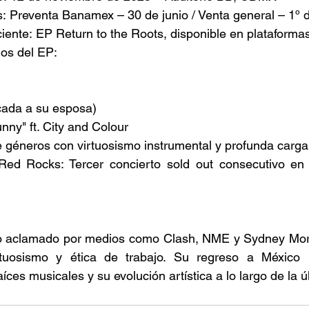
: Preventa Banamex – 30 de junio / Venta general – 1º de
ente: EP Return to the Roots, disponible en plataformas 
os del EP: 
cada a su esposa) 
unny" ft. City and Colour 
de géneros con virtuosismo instrumental y profunda carg
Red Rocks: Tercer concierto sold out consecutivo en C
 
o aclamado por medios como Clash, NME y Sydney Morn
irtuosismo y ética de trabajo. Su regreso a México 
íces musicales y su evolución artística a lo largo de la 