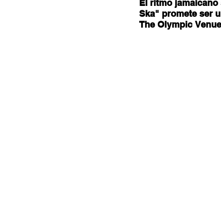
Documentales
Podcast
Ra
El ritmo jamaicano 
Ska" promete ser un
The Olympic Venue
Conociendo Reggae
Columna del
Bandas emergentes
cann