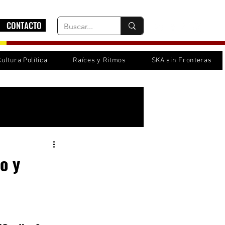
CONTACTO
Cultura Política
Raíces y Ritmos
SKA sin Fronteras
Inicia sesión/ Regístrate
o y