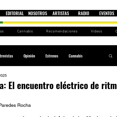
EDITORIAL
NOSOTROS
ARTISTAS
RADIO
EVENTOS
nos
Cannabis
Recomendaciones
Videos
trevistas
Opinión
Estrenos
Cannabis
2025
Cultura política
Raíces y Ritmos
Ska Sin Fronteras
a: El encuentro eléctrico de ritm
Sound System
Festivales
Sesiones RootsLand
 Paredes Rocha 