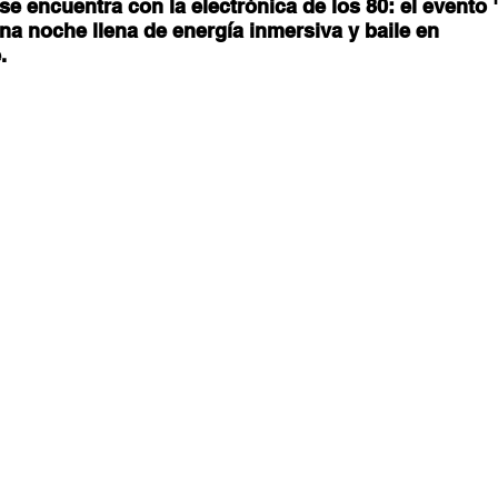
stafari
Fuera del reggae
ANCOP
se encuentra con la electrónica de los 80: el evento
a noche llena de energía inmersiva y baile en 
. 
 día
Sorteos
Eventos
Artistas
raices