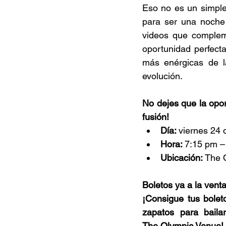
Eso no es un simple 
para ser una noche 
videos que compleme
oportunidad perfect
más enérgicas de l
evolución. 
No dejes que la opor
fusión!
Día: 
viernes 24 
Hora: 
7:15 pm –
Ubicación: 
The 
Boletos ya a la venta
¡Consigue tus bolet
zapatos para baila
The Olympic Venue!