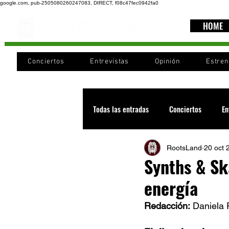
google.com, pub-2505080260247083, DIRECT, f08c47fec0942fa0
HOME
Conciertos
Entrevistas
Opinión
Estre
Todas las entradas
Conciertos
En
RootsLand
20 oct 
Recomendaciones
Videos
Synths & Sk
energía
Noticia
Cultura
Cobertura
Redacción:
 Daniela