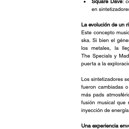
Square Dave
: 
en sintetizadore
La evolución de un r
Este concepto musica
ska. Si bien el gén
los metales, la l
The Specials y Madn
puerta a la exploraci
Los sintetizadores s
fueron cambiadas o 
más pads atmosféric
fusión musical que 
inyección de energía
Una experiencia env