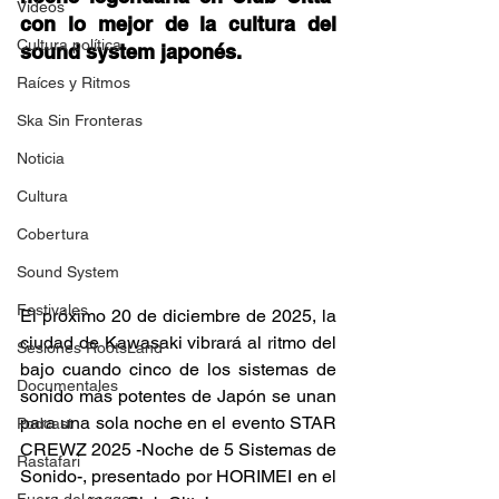
Videos
con lo mejor de la cultura del 
Cultura política
sound system japonés. 
Raíces y Ritmos
Ska Sin Fronteras
Noticia
Cultura
Cobertura
Sound System
Festivales
El próximo 20 de diciembre de 2025, la 
ciudad de Kawasaki vibrará al ritmo del 
Sesiones RootsLand
bajo cuando cinco de los sistemas de 
Documentales
sonido más potentes de Japón se unan 
para una sola noche en el evento STAR 
Podcast
CREWZ 2025 -Noche de 5 Sistemas de 
Rastafari
Sonido-, presentado por HORIMEI en el 