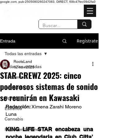
google.com, pub-2505080260247083, DIRECT, f08c47fec0942fa0
Regístrate
Entrada
Todas las entradas
RootsLand
Todas las entradas
12 nov 2025
STAR CREWZ 2025: cinco
Conciertos
poderosos sistemas de sonido
Entrevistas
se reunirán en Kawasaki
Opinión
Redacción: 
Ximena Zarahi Moreno 
Estrenos
Luna 
Cannabis
KING LIFE STAR encabeza una 
Recomendaciones
noche legendaria en Club Citta’ 