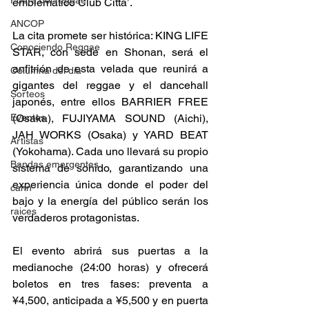
Fuera del reggae
emblemático Club Citta’. 
ANCOP
La cita promete ser histórica: KING LIFE 
Conociendo Reggae
STAR, con sede en Shonan, será el 
anfitrión de esta velada que reunirá a 
Columna del día
gigantes del reggae y el dancehall 
Sorteos
japonés, entre ellos BARRIER FREE 
Eventos
(Osaka), FUJIYAMA SOUND (Aichi), 
JAH WORKS (Osaka) y YARD BEAT 
Artistas
(Yokohama). Cada uno llevará su propio 
Bandas emergentes
sistema de sonido, garantizando una 
experiencia única donde el poder del 
cann
bajo y la energía del público serán los 
raices
verdaderos protagonistas. 
El evento abrirá sus puertas a la 
medianoche (24:00 horas) y ofrecerá 
boletos en tres fases: preventa a 
¥4,500, anticipada a ¥5,500 y en puerta 