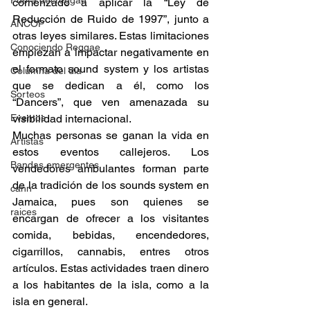
Fuera del reggae
comenzado a aplicar la “Ley de 
Reducción de Ruido de 1997”, junto a 
ANCOP
otras leyes similares. Estas limitaciones 
Conociendo Reggae
empiezan a impactar negativamente en 
el formato sound system y los artistas 
Columna del día
que se dedican a él, como los 
Sorteos
“Dancers”, que ven amenazada su 
Eventos
visibilidad internacional. 
Muchas personas se ganan la vida en 
Artistas
estos eventos callejeros. Los 
Bandas emergentes
vendedores ambulantes forman parte 
de la tradición de los sounds system en 
cann
Jamaica, pues son quienes se 
raices
encargan de ofrecer a los visitantes 
comida, bebidas, encendedores, 
cigarrillos, cannabis, entres otros 
artículos. Estas actividades traen dinero 
a los habitantes de la isla, como a la 
isla en general. 