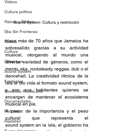
Videos
Cultura política
Raíces y Ritmos
Sound System: Cultura y restricción 
Ska Sin Fronteras
Hace más de 70 años que Jamaica ha 
Noticia
sobresalido gracias a su actividad 
Cultura
musical, otorgando al mundo una 
Cobertura
diversa variedad de géneros, como el 
mento, ska, rocksteady, reggae, dub o el 
Sound System
dancehall. La creatividad rítmica de la 
Festivales
isla le dio vida al formato sound system, 
y son sus habitantes quienes se 
Sesiones RootsLand
encargan de mantener el ecosistema 
Documentales
musical en pie. 
A pesar de la importancia y el peso 
Podcast
cultural que representa el 
Rastafari
sound system en la isla, el gobierno ha 