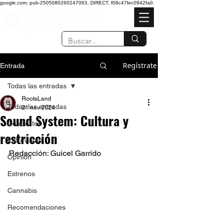
google.com, pub-2505080260247083, DIRECT, f08c47fec0942fa0
Regístrate
Entrada
Todas las entradas
RootsLand
Todas las entradas
21 nov 2024
Sound System: Cultura y
Conciertos
restricción
Entrevistas
Redacción: Guicel Garrido 
Opinión
Estrenos
Cannabis
Recomendaciones