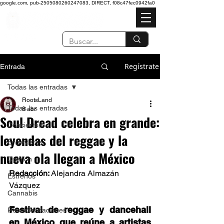
google.com, pub-2505080260247083, DIRECT, f08c47fec0942fa0
Regístrate
Entrada
Todas las entradas
RootsLand
Todas las entradas
8 abr
Soul Dread celebra en grande:
Conciertos
leyendas del reggae y la
Entrevistas
nueva ola llegan a México
Opinión
Redacción: 
Alejandra Almazán 
Estrenos
Vázquez  
Cannabis
Festival de reggae y dancehall 
Recomendaciones
en México que reúne a artistas 