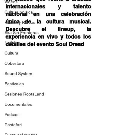
Videos
internacionales y talento 
Cultura política
nacional en una celebración 
única de la cultura musical. 
Raíces y Ritmos
Descubre el lineup, la 
Ska Sin Fronteras
experiencia en vivo y todos los 
Noticia
detalles del evento Soul Dread 
Cultura
Cobertura
Sound System
Festivales
Sesiones RootsLand
Documentales
Podcast
Rastafari