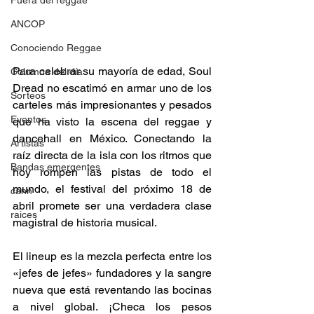
Fuera del reggae
ANCOP
Conociendo Reggae
Para celebrar su mayoría de edad, Soul 
Columna del día
Dread no escatimó en armar uno de los 
Sorteos
carteles más impresionantes y pesados 
Eventos
que ha visto la escena del reggae y 
dancehall en México. Conectando la 
Artistas
raíz directa de la isla con los ritmos que 
Bandas emergentes
hoy rompen las pistas de todo el 
mundo, el festival del próximo 18 de 
cann
abril promete ser una verdadera clase 
raices
magistral de historia musical. 
El lineup es la mezcla perfecta entre los 
«jefes de jefes» fundadores y la sangre 
nueva que está reventando las bocinas 
a nivel global. ¡Checa los pesos 