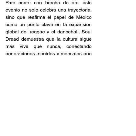
Para cerrar con broche de oro, este 
evento no solo celebra una trayectoria, 
sino que reafirma el papel de México 
como un punto clave en la expansión 
global del reggae y el dancehall. Soul 
Dread demuestra que la cultura sigue 
más viva que nunca, conectando 
generaciones, sonidos y mensajes que 
trascienden fronteras. Será una noche 
donde la vibra, la conciencia y el baile 
se fusionarán en un mismo latido, 
recordándonos por qué estos géneros 
siguen siendo una poderosa forma de 
expresión. Si eres amante del buen 
ritmo, las letras con alma y la energía 
colectiva, este festival es una cita 
imperdible que quedará marcada en la 
memoria de todos los asistentes. 
Conciertos