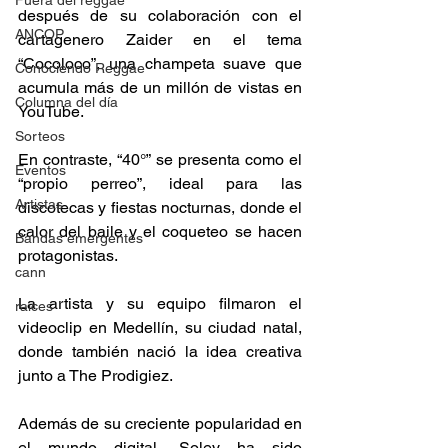
Fuera del reggae
después de su colaboración con el 
ANCOP
cartagenero Zaider en el tema 
“Cocoloco”, una champeta suave que 
Conociendo Reggae
acumula más de un millón de vistas en 
Columna del día
YouTube.
Sorteos
En contraste, “40°” se presenta como el 
Eventos
“propio perreo”, ideal para las 
Artistas
discotecas y fiestas nocturnas, donde el 
calor del baile y el coqueteo se hacen 
Bandas emergentes
protagonistas. 
cann
La artista y su equipo filmaron el 
raices
videoclip en Medellín, su ciudad natal, 
donde también nació la idea creativa 
junto a The Prodigiez.
Además de su creciente popularidad en 
el mundo digital, Soley ha sido 