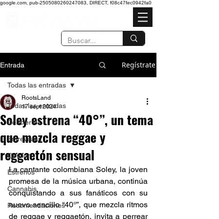
google.com, pub-2505080260247083, DIRECT, f08c47fec0942fa0
Regístrate
Entrada
Todas las entradas
RootsLand
Todas las entradas
17 sept 2024
Soley estrena “40°”, un tema
Conciertos
que mezcla reggae y
Entrevistas
reggaetón sensual
Opinión
La cantante colombiana Soley, la joven 
Estrenos
promesa de la música urbana, continúa 
Cannabis
conquistando a sus fanáticos con su 
nuevo sencillo “40°”, que mezcla ritmos 
Recomendaciones
de reggae y reggaetón, invita a perrear 