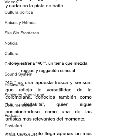
Videos
y sudar en la pista de baile.
Cultura política
Raíces y Ritmos
Ska Sin Fronteras
Noticia
Cultura
Soley estrena “40°”, un tema que mezcla 
Cobertura
reggae y reggaetón sensual 
Sound System
“40°” es una apuesta fresca y sensual 
Festivales
que refleja la versatilidad de la 
Sesiones RootsLand
colombiana, conocida también como 
“La Bellakita”, quien sigue 
Documentales
posicionándose como una de las 
Podcast
artistas más relevantes del momento.
Rastafari
Este nuevo éxito llega apenas un mes 