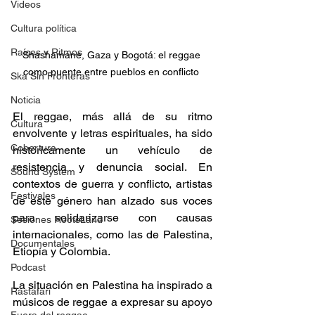
Videos
Cultura política
Raíces y Ritmos
Shashamane, Gaza y Bogotá: el reggae 
como puente entre pueblos en conflicto 
Ska Sin Fronteras
Noticia
El reggae, más allá de su ritmo 
Cultura
envolvente y letras espirituales, ha sido 
Cobertura
históricamente un vehículo de 
resistencia y denuncia social. En 
Sound System
contextos de guerra y conflicto, artistas 
Festivales
de este género han alzado sus voces 
para solidarizarse con causas 
Sesiones RootsLand
internacionales, como las de Palestina, 
Documentales
Etiopía y Colombia.​ 
Podcast
La situación en Palestina ha inspirado a 
Rastafari
músicos de reggae a expresar su apoyo 