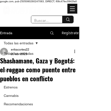
google.com, pub-2505080260247083, DIRECT, f08c47fec0942fa0
Regístrate
Entrada
Todas las entradas
erikacortes22
Todas las entradas
20 abr 2025
Shashamane, Gaza y Bogotá:
Conciertos
el reggae como puente entre
Entrevistas
pueblos en conflicto
Opinión
Estrenos
Cannabis
Recomendaciones