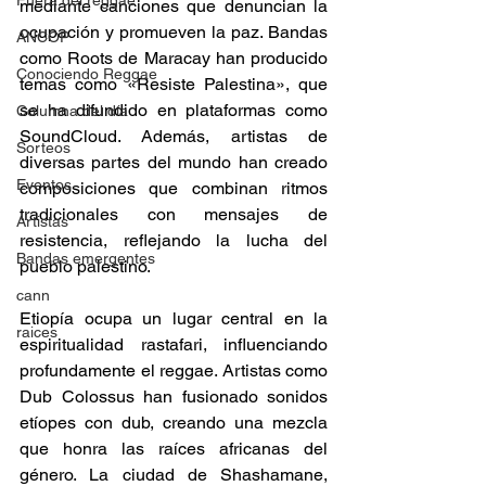
Fuera del reggae
mediante canciones que denuncian la 
ocupación y promueven la paz. Bandas 
ANCOP
como Roots de Maracay han producido 
Conociendo Reggae
temas como «Resiste Palestina», que 
se ha difundido en plataformas como 
Columna del día
SoundCloud. Además, artistas de 
Sorteos
diversas partes del mundo han creado 
Eventos
composiciones que combinan ritmos 
tradicionales con mensajes de 
Artistas
resistencia, reflejando la lucha del 
Bandas emergentes
pueblo palestino.​ 
cann
Etiopía ocupa un lugar central en la 
raices
espiritualidad rastafari, influenciando 
profundamente el reggae. Artistas como 
Dub Colossus han fusionado sonidos 
etíopes con dub, creando una mezcla 
que honra las raíces africanas del 
género. La ciudad de Shashamane, 