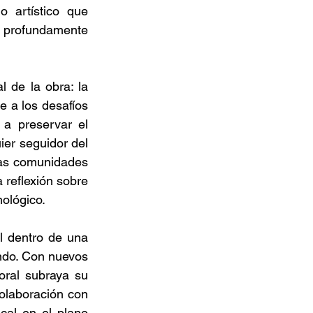
 artístico que 
 profundamente 
de la obra: la 
e a los desafíos 
a preservar el 
er seguidor del 
as comunidades 
 reflexión sobre 
nológico. 
l dentro de una 
ndo. Con nuevos 
ral subraya su 
olaboración con 
al en el plano 