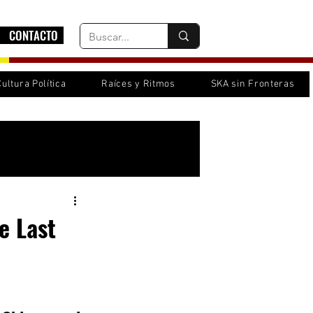
CONTACTO
Cultura Política
Raíces y Ritmos
SKA sin Fronteras
Inicia sesión/ Regístrate
e Last