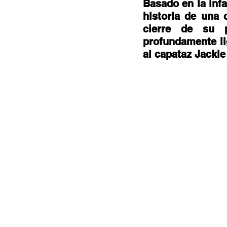
Documentales
Podcast
Ra
Basado en la infa
historia de una 
cierre de su p
profundamente lig
Conociendo Reggae
Columna del
al capataz Jackie
Bandas emergentes
cann