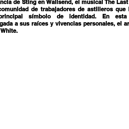
stafari
Fuera del reggae
ANCOP
ncia de Sting en Wallsend, el musical The Last 
comunidad de trabajadores de astilleros que l
rincipal símbolo de identidad. En esta 
ada a sus raíces y vivencias personales, el ar
 día
Sorteos
Eventos
Artistas
 White. 
raices