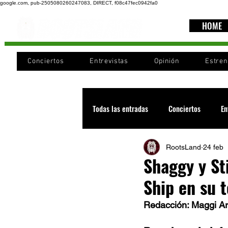
google.com, pub-2505080260247083, DIRECT, f08c47fec0942fa0
HOME
Conciertos
Entrevistas
Opinión
Estre
Todas las entradas
Conciertos
En
RootsLand
24 feb
Recomendaciones
Videos
Shaggy y St
Ship en su 
Noticia
Cultura
Cobertura
Redacción: Maggi Ar