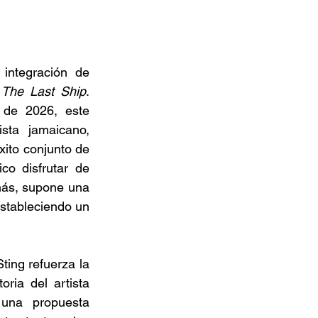
integración de 
 
The Last Ship
. 
de 2026, este 
sta jamaicano, 
ito conjunto de 
co disfrutar de 
más, supone una 
stableciendo un 
ting refuerza la 
ria del artista 
una propuesta 