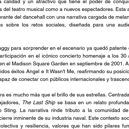
ta calidad y un atractivo que tiene el poder de conquis
s del teatro musical como a nuevos espectadores. Esta a
ibrante del dancehall con una narrativa cargada de melan
as sobre los retos sociales, diseñada para una audie
ggy para sorprender en el escenario ya quedó patente d
rticipación en el icónico concierto homenaje a los 30 
n el Madison Square Garden en septiembre de 2001. Allí
dos éxitos Angel e It Wasn't Me, reafirmando su posici
capaz de conectar con públicos internacionales y trascend
ra es mucho más que el brillo de sus estrellas. Centrada 
ajadores, 
The Last Ship
 se basa en un relato profunda
io Sting. La narrativa rinde tributo a la comunidad de
 cierre inminente de su industria naval. Este contexto so
olectiva y resiliencia, valores que han sido pilares fu