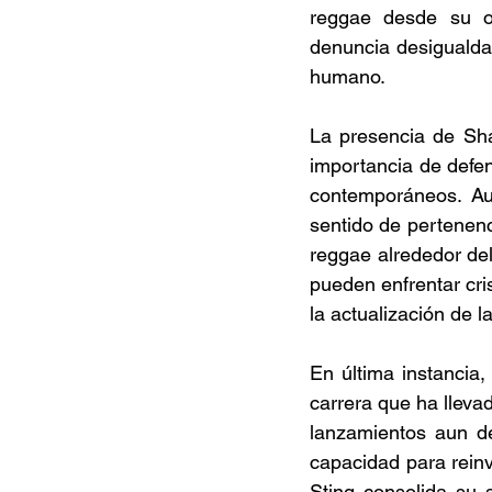
reggae desde su or
denuncia desigualda
humano. 
La presencia de Sha
importancia de defend
contemporáneos. Aun
sentido de pertenenc
reggae alrededor de
pueden enfrentar cris
la actualización de l
En última instancia,
carrera que ha lleva
lanzamientos aun de
capacidad para reinv
Sting consolida su 