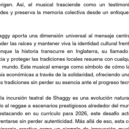
igen. Así, el musical trasciende como un testimonio
des y preserva la memoria colectiva desde un enfoque
ggy aporta una dimensión universal al mensaje central 
er las raíces y mantener viva la identidad cultural frent
que la historia transcurre en Inglaterra, su llamado 
ia y proteger las tradiciones locales resuena con cualqui
l mundo. Este musical emerge como símbolo de cómo l
is económicas a través de la solidaridad, ofreciendo una
as tradiciones sin perder su esencia ante el progreso tec
 la incursión teatral de Shaggy es una evolución natura
do al reggae a escenarios prestigiosos alrededor del mu
stacando en su currículo para 2026, este desafío acto
entarse sin perder autenticidad. Más allá de eso, esta c
sinergia creativa como un ejemplo de innovación music