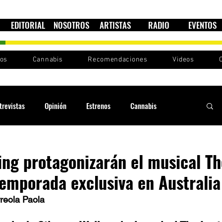
EDITORIAL
NOSOTROS
ARTISTAS
RADIO
EVENTOS
nos
Cannabis
Recomendaciones
Videos
trevistas
Opinión
Estrenos
Cannabis
Cultura política
Raíces y Ritmos
Ska Sin Fronteras
ing protagonizarán el musical Th
temporada exclusiva en Australia
Sound System
Festivales
Sesiones RootsLand
reola Paola