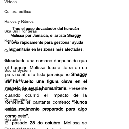
Videos
Cultura política
Raíces y Ritmos
Tras el paso devastador del huracán 
Ska Sin Fronteras
Melissa por Jamaica, el artista Shaggy 
Noticia
movió rápidamente para gestionar ayuda 
humanitaria en las zonas más afectadas.
Cultura
Menos de una semana después de que 
Cobertura
el huracán Melissa tocara tierra en su 
Sound System
país natal, el artista jamaiquino 
Shaggy 
Festivales
se ha vuelto una figura clave en el 
manejo de ayuda humanitaria.
 Presente 
Sesiones RootsLand
cuando ocurrió el impacto de la 
Documentales
tormenta, el cantante confesó: 
“Nunca 
estás realmente preparado para algo 
Podcast
como esto”.
Rastafari
El pasado 
28 de octubre
, Melissa se 