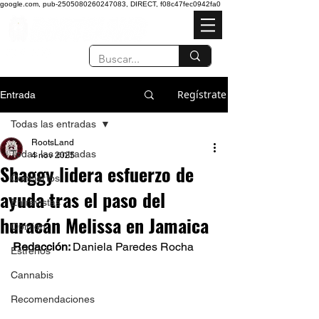
google.com, pub-2505080260247083, DIRECT, f08c47fec0942fa0
Regístrate
Entrada
Todas las entradas
RootsLand
Todas las entradas
4 nov 2025
Shaggy lidera esfuerzo de
Conciertos
ayuda tras el paso del
Entrevistas
huracán Melissa en Jamaica
Opinión
Redacción: 
Daniela Paredes Rocha 
Estrenos
Cannabis
Recomendaciones