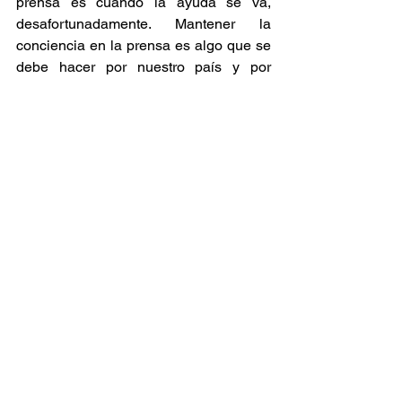
prensa es cuando la ayuda se va, 
desafortunadamente. Mantener la 
conciencia en la prensa es algo que se 
debe hacer por nuestro país y por 
Jamaica para que esté protegida y 
vuelva a brillar”. 
Ver todo
Entradas relacionadas