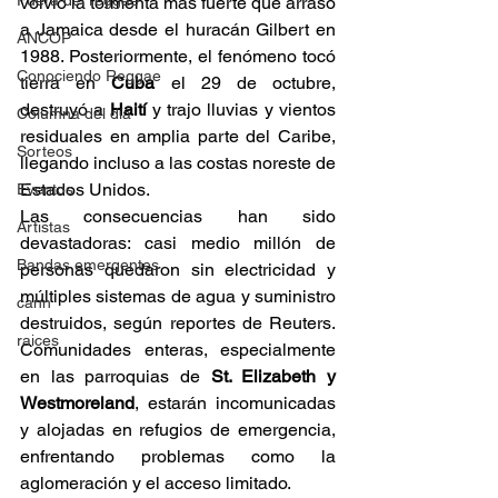
Fuera del reggae
volvió la tormenta más fuerte que arrasó 
a Jamaica desde el huracán Gilbert en 
ANCOP
1988. Posteriormente, el fenómeno tocó 
Conociendo Reggae
tierra en 
Cuba 
el 29 de octubre, 
destruyó a 
Haití 
y trajo lluvias y vientos 
Columna del día
residuales en amplia parte del Caribe, 
Sorteos
llegando incluso a las costas noreste de 
Estados Unidos. 
Eventos
Las consecuencias han sido 
Artistas
devastadoras: casi medio millón de 
Bandas emergentes
personas quedaron sin electricidad y 
múltiples sistemas de agua y suministro 
cann
destruidos, según reportes de Reuters. 
raices
Comunidades enteras, especialmente 
en las parroquias de 
St. Elizabeth y 
Westmoreland
, estarán incomunicadas 
y alojadas en refugios de emergencia, 
enfrentando problemas como la 
aglomeración y el acceso limitado. 