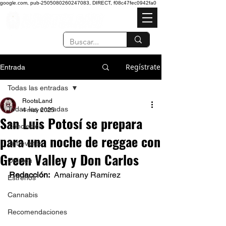
google.com, pub-2505080260247083, DIRECT, f08c47fec0942fa0
Regístrate
Entrada
Todas las entradas
RootsLand
Todas las entradas
4 may 2025
San Luis Potosí se prepara
Conciertos
para una noche de reggae con
Entrevistas
Green Valley y Don Carlos
Opinión
Redacción:  
Amairany Ramírez  
Estrenos
Cannabis
Recomendaciones