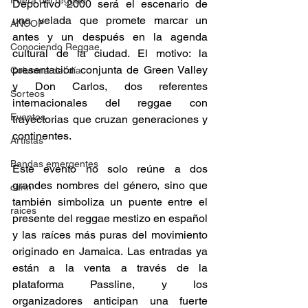
Fuera del reggae
Deportivo 2000 será el escenario de 
una velada que promete marcar un 
ANCOP
antes y un después en la agenda 
Conociendo Reggae
cultural de la ciudad. El motivo: la 
presentación conjunta de Green Valley 
Columna del día
y Don Carlos, dos referentes 
Sorteos
internacionales del reggae con 
Eventos
trayectorias que cruzan generaciones y 
continentes. 
Artistas
Bandas emergentes
Este evento no solo reúne a dos 
grandes nombres del género, sino que 
cann
también simboliza un puente entre el 
raices
presente del reggae mestizo en español 
y las raíces más puras del movimiento 
originado en Jamaica. Las entradas ya 
están a la venta a través de la 
plataforma Passline, y los 
organizadores anticipan una fuerte 