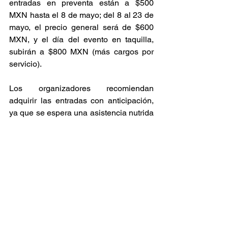
entradas en preventa están a $500 
MXN hasta el 8 de mayo; del 8 al 23 de 
mayo, el precio general será de $600 
MXN, y el día del evento en taquilla, 
subirán a $800 MXN (más cargos por 
servicio). 
Los organizadores recomiendan 
adquirir las entradas con anticipación, 
ya que se espera una asistencia nutrida 
de fans tanto de la escena local como 
de otras partes del país, especialmente 
tratándose de un evento que combina 
historia musical con actualidad y que no 
se repite fácilmente. 
Conciertos