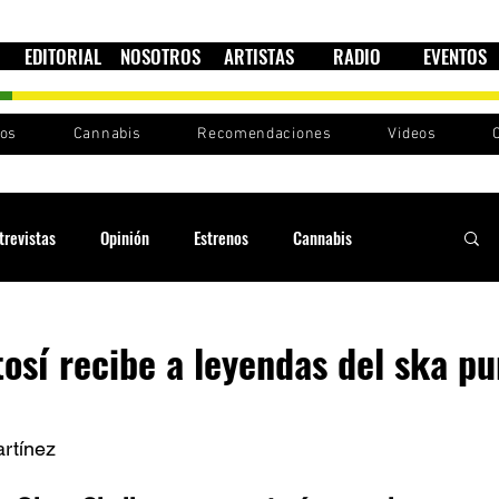
EDITORIAL
NOSOTROS
ARTISTAS
RADIO
EVENTOS
nos
Cannabis
Recomendaciones
Videos
trevistas
Opinión
Estrenos
Cannabis
Cultura política
Raíces y Ritmos
Ska Sin Fronteras
tosí recibe a leyendas del ska p
Sound System
Festivales
Sesiones RootsLand
rtínez