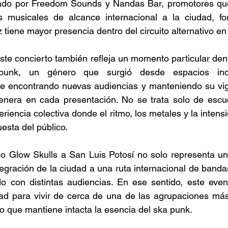
ado por Freedom Sounds y Nandas Bar, promotores que
s musicales de alcance internacional a la ciudad, for
tiene mayor presencia dentro del circuito alternativo en
este concierto también refleja un momento particular den
punk, un género que surgió desde espacios inde
gue encontrando nuevas audiencias y manteniendo su vig
enera en cada presentación. No se trata solo de escuc
eriencia colectiva donde el ritmo, los metales y la intens
esta del público. 
o Glow Skulls a San Luis Potosí no solo representa un 
egración de la ciudad a una ruta internacional de banda
o con distintas audiencias. En ese sentido, este event
d para vivir de cerca de una de las agrupaciones más i
o que mantiene intacta la esencia del ska punk. 