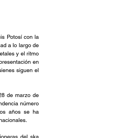
 Potosí con la 
d a lo largo de 
ales y el ritmo 
presentación en 
ienes siguen el 
28 de marzo de 
ndencia número 
os años se ha 
acionales.  
ioneras del ska 