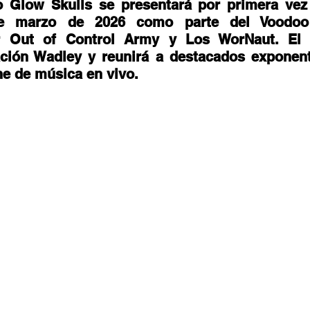
stafari
Fuera del reggae
ANCOP
 Glow Skulls se presentará por primera vez 
e marzo de 2026 como parte del Voodoo 
 Out of Control Army y Los WorNaut. El c
ación Wadley y reunirá a destacados exponent
 día
Sorteos
Eventos
Artistas
e de música en vivo. 
raices