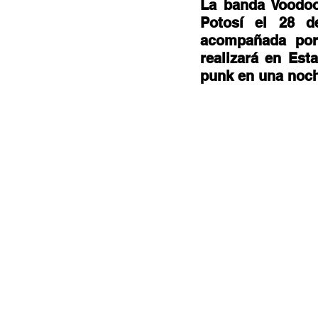
Documentales
Podcast
Ra
La banda Voodoo
Potosí el 28 d
acompañada por
realizará en Est
Conociendo Reggae
Columna del
punk en una noch
Bandas emergentes
cann