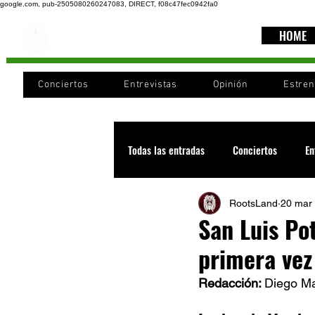
google.com, pub-2505080260247083, DIRECT, f08c47fec0942fa0
HOME
Conciertos
Entrevistas
Opinión
Estre
Todas las entradas
Conciertos
En
RootsLand
20 mar
Recomendaciones
Videos
San Luis Po
primera vez
Noticia
Cultura
Cobertura
Redacción: 
Diego Ma