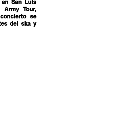
en San Luis 
Army Tour, 
oncierto se 
es del ska y 