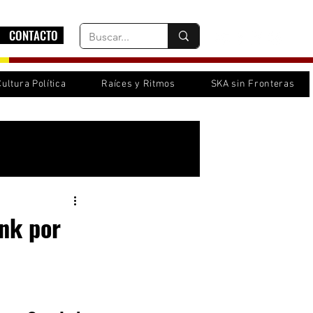
CONTACTO
Cultura Política
Raíces y Ritmos
SKA sin Fronteras
Inicia sesión/ Regístrate
unk por