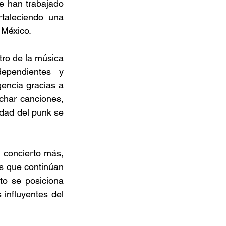
 han trabajado 
taleciendo una 
 México.  
tro de la música 
pendientes y 
encia gracias a 
har canciones, 
idad del punk se 
concierto más, 
s que continúan 
o se posiciona 
nfluyentes del 