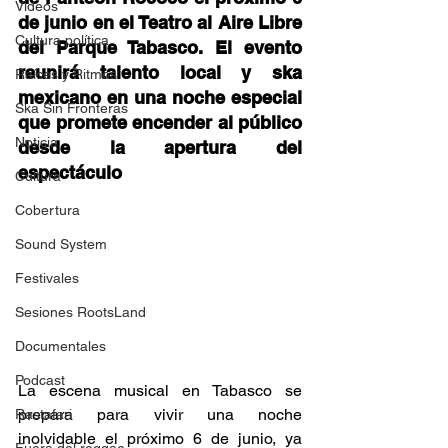
Videos
de junio en el Teatro al Aire Libre 
Cultura política
del Parque Tabasco. El evento 
reunirá talento local y ska 
Raíces y Ritmos
mexicano en una noche especial 
Ska Sin Fronteras
que promete encender al público 
Noticia
desde la apertura del 
espectáculo 
Cultura
Cobertura
Sound System
Festivales
Sesiones RootsLand
Documentales
Podcast
La escena musical en Tabasco se 
prepara para vivir una noche 
Rastafari
inolvidable el próximo 6 de junio, ya 