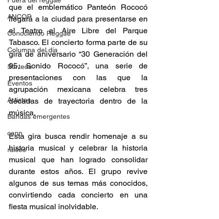
Fuera del reggae
que el emblemático Panteón Rococó 
ANCOP
llegará a la ciudad para presentarse en 
el Teatro al Aire Libre del Parque 
Conociendo Reggae
Tabasco. El concierto forma parte de su 
Columna del día
gira de aniversario “30 Generación del 
95, Sonido Rococó”, una serie de 
Sorteos
presentaciones con las que la 
Eventos
agrupación mexicana celebra tres 
Artistas
décadas de trayectoria dentro de la 
música. 
Bandas emergentes
cann
Esta gira busca rendir homenaje a su 
historia musical y celebrar la historia 
raices
musical que han logrado consolidar 
durante estos años. El grupo revive 
algunos de sus temas más conocidos, 
convirtiendo cada concierto en una 
fiesta musical inolvidable. 