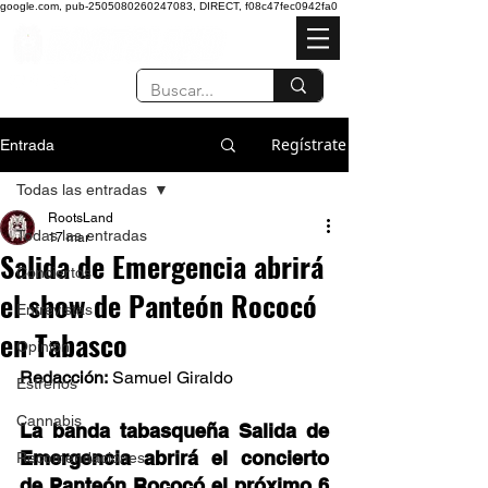
google.com, pub-2505080260247083, DIRECT, f08c47fec0942fa0
Regístrate
Entrada
Todas las entradas
RootsLand
Todas las entradas
17 mar
Salida de Emergencia abrirá
Conciertos
el show de Panteón Rococó
Entrevistas
en Tabasco
Opinión
Redacción:
 Samuel Giraldo 
Estrenos
Cannabis
La banda tabasqueña Salida de 
Emergencia abrirá el concierto 
Recomendaciones
de Panteón Rococó el próximo 6 