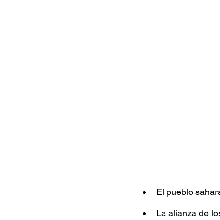
Documentales
Podcast
Ra
Conociendo Reggae
Columna del
Bandas emergentes
cann
El pueblo sahar
La alianza de l