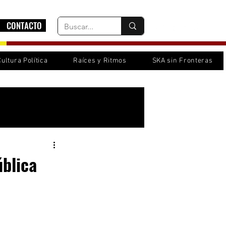
CONTACTO
Cultura Política
Raíces y Ritmos
SKA sin Fronteras
Inicia sesión/ Regístrate
ública