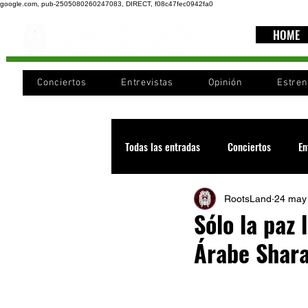
google.com, pub-2505080260247083, DIRECT, f08c47fec0942fa0
HOME
Conciertos
Entrevistas
Opinión
Estre
Todas las entradas
Conciertos
En
RootsLand
24 may
Recomendaciones
Videos
Sólo la paz 
Árabe Shara
Noticia
Cultura
Cobertura