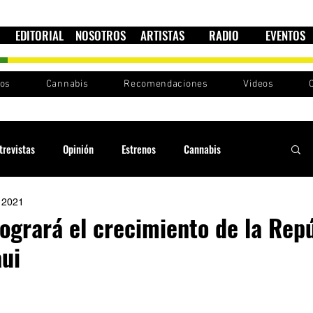
EDITORIAL
NOSOTROS
ARTISTAS
RADIO
EVENTOS
nos
Cannabis
Recomendaciones
Videos
trevistas
Opinión
Estrenos
Cannabis
 2021
Cultura política
Raíces y Ritmos
Ska Sin Fronteras
logrará el crecimiento de la Rep
ui
Sound System
Festivales
Sesiones RootsLand