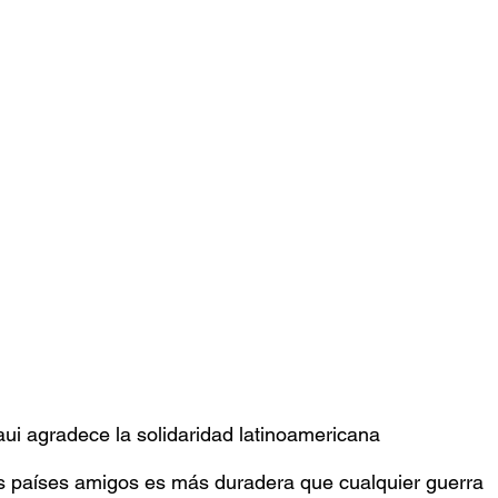
stafari
Fuera del reggae
ANCOP
 día
Sorteos
Eventos
Artistas
raices
aui agradece la solidaridad latinoamericana
os países amigos es más duradera que cualquier guerra