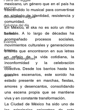
Fuera del reggae
mexicano, un género que en el país ha 
ANCOP
trascendido lo musical para convertirse 
en símbolo de identidad, resistencia y 
Conociendo Reggae
comunidad. 
Columna del día
En México, el ska no es solo un ritmo 
bailable. A lo largo de décadas ha 
Sorteos
acompañado procesos sociales, 
Eventos
movimientos culturales y generaciones 
Artistas
enteras que encontraron en sus letras 
un reflejo de la vida cotidiana, la 
Bandas emergentes
inconformidad y la celebración 
cann
colectiva. Desde los barrios hasta los 
grandes escenarios, este sonido ha 
raices
estado presente en marchas, fiestas, 
amores y desencantos, consolidando 
una escena propia que se mantiene 
viva y en constante transformación. 
La Ciudad de México ha sido uno de 
los principales epicentros de este 