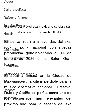
Videos
Cultura política
Raíces y Ritmos
Ska Sin Fronteras
Ruido y Cariño: el ska mexicano celebra su 
historia y su futuro en la CDMX
Noticia
El festival reunirá a leyendas del ska, 
Cultura
rock y punk nacional con nuevas 
Cobertura
propuestas generacionales el 14 de 
Sound System
febrero de 2026 en el Salón Gran 
Forum. 
Festivales
Sesiones RootsLand
El 2026 arrancará en la Ciudad de 
México con una cita imperdible para la 
Documentales
música alternativa nacional. El festival 
Podcast
Ruido y Cariño se perfila como uno de 
Rastafari
los encuentros más relevantes del 
próximo año para la escena del ska 