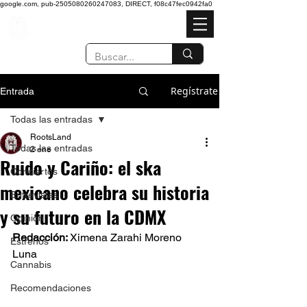
google.com, pub-2505080260247083, DIRECT, f08c47fec0942fa0
Regístrate
Entrada
Todas las entradas
RootsLand
Todas las entradas
2 ene
Ruido y Cariño: el ska
Conciertos
mexicano celebra su historia
Entrevistas
y su futuro en la CDMX
Opinión
Redacción: 
Ximena Zarahi Moreno 
Estrenos
Luna 
Cannabis
Recomendaciones