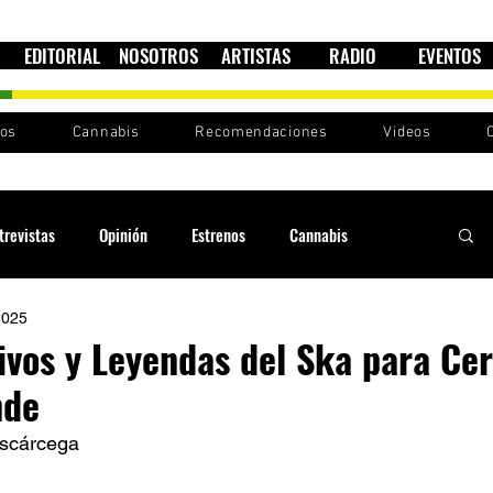
EDITORIAL
NOSOTROS
ARTISTAS
RADIO
EVENTOS
nos
Cannabis
Recomendaciones
Videos
trevistas
Opinión
Estrenos
Cannabis
2025
Cultura política
Raíces y Ritmos
Ska Sin Fronteras
ivos y Leyendas del Ska para Cer
nde
Sound System
Festivales
Sesiones RootsLand
Escárcega  