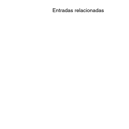
Entradas relacionadas
El legado del reggae jamaicano
llega al cine con
reconocimientos para Peter
Redacción: Ana Paola Pazaran
Tosh y Keznamdi
Los documentales sobre Peter