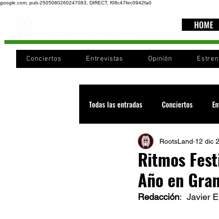
google.com, pub-2505080260247083, DIRECT, f08c47fec0942fa0
HOME
Conciertos
Entrevistas
Opinión
Estre
Todas las entradas
Conciertos
En
RootsLand
12 dic 
Recomendaciones
Videos
Ritmos Fest
Año en Gra
Noticia
Cultura
Cobertura
Redacción
:  Javier 