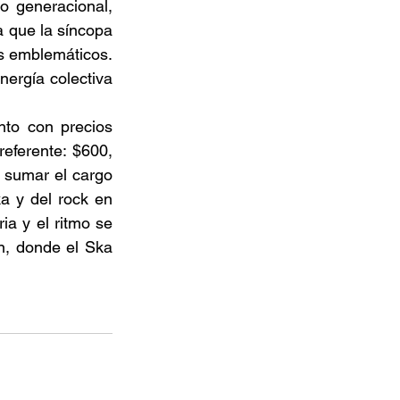
 generacional, 
 que la síncopa 
as emblemáticos. 
ergía colectiva 
to con precios 
eferente: $600, 
 sumar el cargo 
a y del rock en 
a y el ritmo se 
n, donde el Ska 