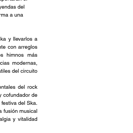
yendas del 
rma a una 
a y llevarlos a 
te con arreglos 
los himnos más 
cias modernas, 
es del circuito 
ntales del rock 
y cofundador de 
festiva del Ska. 
 fusión musical 
gia y vitalidad 