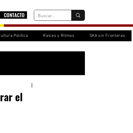
CONTACTO
Cultura Política
Raíces y Ritmos
SKA sin Fronteras
Inicia sesión/ Regístrate
rar el