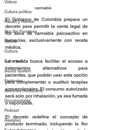
Videos
cannabis	
Cultura política
El Gobierno de Colombia prepara un 
Raíces y Ritmos
decreto para permitir la venta legal de 
Ska Sin Fronteras
flor seca de cannabis psicoactivo en 
farmacias, exclusivamente con receta 
Noticia
médica. 
Cultura
La medida busca facilitar el acceso a 
Cobertura
tratamientos alternativos para 
Sound System
pacientes, que podrán usar esta opción 
Festivales
para complementar o sustituir terapias 
convencionales. El consumo autorizado 
Sesiones RootsLand
será solo por inhalación, ya sea fumada 
Documentales
o vaporizada. 
Podcast
El decreto redefine el concepto de 
Rastafari
producto terminado, incluyendo la flor 