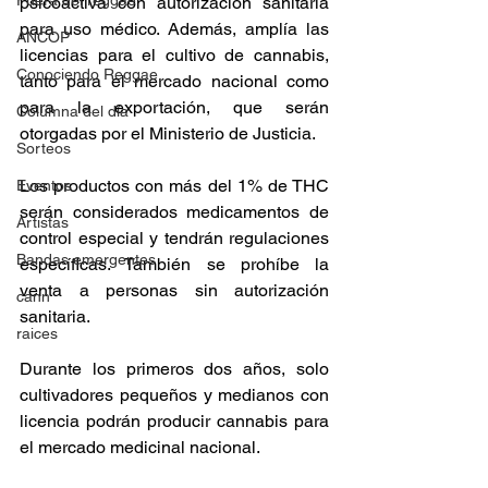
Fuera del reggae
psicoactiva con autorización sanitaria 
para uso médico. Además, amplía las 
ANCOP
licencias para el cultivo de cannabis, 
Conociendo Reggae
tanto para el mercado nacional como 
para la exportación, que serán 
Columna del día
otorgadas por el Ministerio de Justicia. 
Sorteos
Los productos con más del 1% de THC 
Eventos
serán considerados medicamentos de 
Artistas
control especial y tendrán regulaciones 
Bandas emergentes
específicas. También se prohíbe la 
venta a personas sin autorización 
cann
sanitaria. 
raices
Durante los primeros dos años, solo 
cultivadores pequeños y medianos con 
licencia podrán producir cannabis para 
el mercado medicinal nacional. 