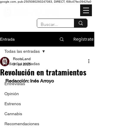
google.com, pub-2505080260247083, DIRECT, f08c47fec0942fa0
Regístrate
Entrada
Todas las entradas
RootsLand
Todas las entradas
31 jul 2025
Revolución en tratamientos
Conciertos
Redacción: Inés Arroyo
Entrevistas
Opinión
Estrenos
Cannabis
Recomendaciones