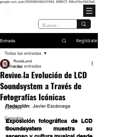
google.com, pub-2505080260247083, DIRECT, f08c47fec0942fa0
Regístrate
Entrada
Todas las entradas
RootsLand
Todas las entradas
4 feb
Revive la Evolución de LCD
Conciertos
Soundsystem a Través de
Entrevistas
Fotografías Icónicas
Opinión
Redacción
:  Javier Escárcega  
Estrenos
Cannabis
Exposición fotográfica de LCD 
Soundsystem muestra su 
Recomendaciones
ascenso y cultura musical desde 