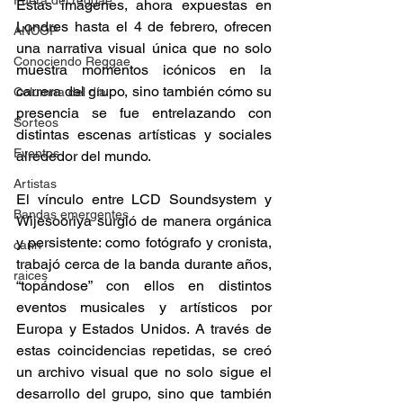
Fuera del reggae
Estas imágenes, ahora expuestas en 
Londres hasta el 4 de febrero, ofrecen 
ANCOP
una narrativa visual única que no solo 
Conociendo Reggae
muestra momentos icónicos en la 
carrera del grupo, sino también cómo su 
Columna del día
presencia se fue entrelazando con 
Sorteos
distintas escenas artísticas y sociales 
Eventos
alrededor del mundo. 
Artistas
El vínculo entre LCD Soundsystem y 
Bandas emergentes
Wijesooriya surgió de manera orgánica 
y persistente: como fotógrafo y cronista, 
cann
trabajó cerca de la banda durante años, 
raices
“topándose” con ellos en distintos 
eventos musicales y artísticos por 
Europa y Estados Unidos. A través de 
estas coincidencias repetidas, se creó 
un archivo visual que no solo sigue el 
desarrollo del grupo, sino que también 