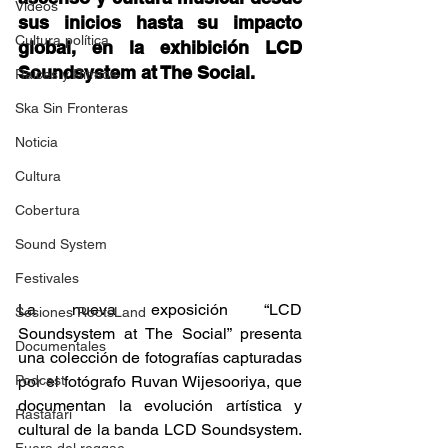
Videos
sus inicios hasta su impacto 
Cultura política
global, en la exhibición LCD 
Soundsystem at The Social. 
Raíces y Ritmos
Ska Sin Fronteras
Noticia
Cultura
Cobertura
Sound System
Festivales
La nueva exposición “LCD 
Sesiones RootsLand
Soundsystem at The Social” presenta 
Documentales
una colección de fotografías capturadas 
Podcast
por el fotógrafo Ruvan Wijesooriya, que 
documentan la evolución artística y 
Rastafari
cultural de la banda LCD Soundsystem. 