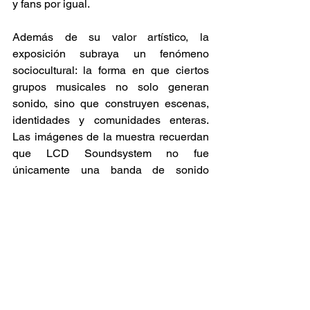
y fans por igual. 
Además de su valor artístico, la 
exposición subraya un fenómeno 
sociocultural: la forma en que ciertos 
grupos musicales no solo generan 
sonido, sino que construyen escenas, 
identidades y comunidades enteras. 
Las imágenes de la muestra recuerdan 
que LCD Soundsystem no fue 
únicamente una banda de sonido 
influyente, sino también un símbolo de 
una era en donde la música, el arte y la 
vida social convergieron en espacios 
compartidos alrededor del mundo. 
Recomendaciones
Sound System