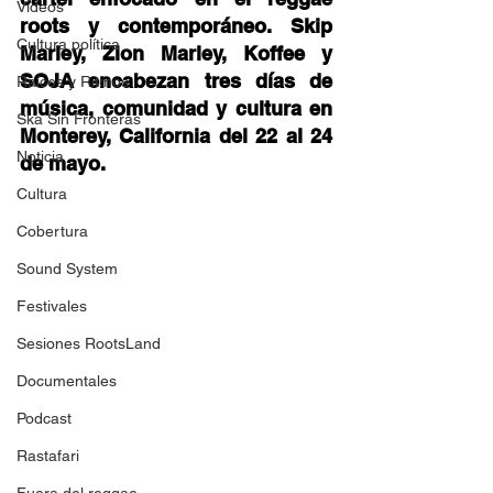
Videos
roots y contemporáneo. Skip 
Cultura política
Marley, Zion Marley, Koffee y 
SOJA encabezan tres días de 
Raíces y Ritmos
música, comunidad y cultura en 
Ska Sin Fronteras
Monterey, California del 22 al 24 
Noticia
de mayo. 
Cultura
Cobertura
Sound System
Festivales
Sesiones RootsLand
Documentales
Podcast
Rastafari