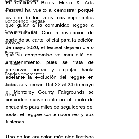
Fuera del reggae
El California Roots Music & Arts 
Festival ha vuelto a demostrar porqué 
ANCOP
es uno de los faros más importantes 
Conociendo Reggae
que guían a la comunidad reggae a 
Columna del día
nivel mundial. Con la revelación de 
parte de su cartel oficial para la edición 
Sorteos
de mayo 2026, el festival deja en claro 
Eventos
que su compromiso va más allá del 
entretenimiento, pues se trata de 
Artistas
preservar, honrar y empujar hacia 
Bandas emergentes
adelante la evolución del reggae en 
todas sus formas. Del 22 al 24 de mayo 
cann
el Monterey County Fairgrounds se 
raices
convertirá nuevamente en el punto de 
encuentro para miles de seguidores del 
roots, el reggae contemporáneo y sus 
fusiones. 
Uno de los anuncios más significativos 