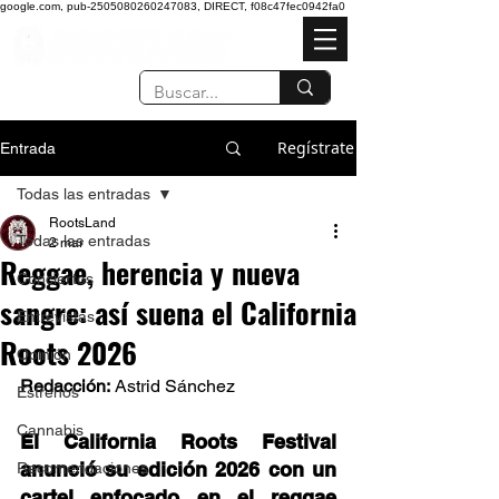
google.com, pub-2505080260247083, DIRECT, f08c47fec0942fa0
Regístrate
Entrada
Todas las entradas
RootsLand
Todas las entradas
2 mar
Reggae, herencia y nueva
Conciertos
sangre: así suena el California
Entrevistas
Roots 2026
Opinión
Redacción:
 Astrid Sánchez 
Estrenos
Cannabis
El California Roots Festival 
anunció su edición 2026 con un 
Recomendaciones
cartel enfocado en el reggae 