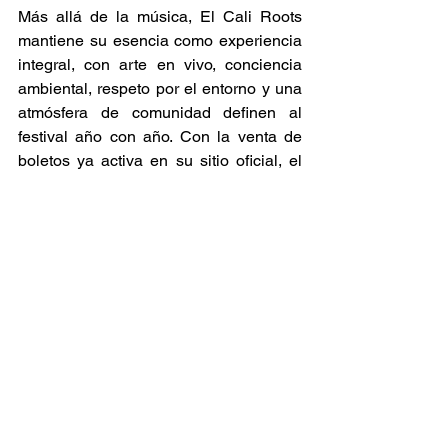
Más allá de la música, El Cali Roots 
mantiene su esencia como experiencia 
integral, con arte en vivo, conciencia 
ambiental, respeto por el entorno y una 
atmósfera de comunidad definen al 
festival año con año. Con la venta de 
boletos ya activa en su sitio oficial, el 
California Roots Festival 2026 se perfila 
como una de las ediciones más sólidas 
y emotivas de su historia con tres días 
para celebrar el reggae no solo como 
género musical, sino como forma de 
vida. 