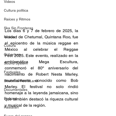
Videos
Cultura política
Raíces y Ritmos
Ska Sin Fronteras
Los días 6 y 7 de febrero de 2025, la 
ciudad de Chetumal, Quintana Roo, fue 
Noticia
el epicentro de la música reggae en 
Cultura
México al celebrar el Reggae 
Cobertura
Fest 2025. Este evento, realizado en la 
emblemática Mega Escultura, 
Sound System
conmemoró el 80º aniversario del 
Festivales
nacimiento de Robert Nesta Marley, 
mundialmente conocido como Bob 
Sesiones RootsLand
Marley. El festival no solo rindió 
Documentales
homenaje a la leyenda jamaicana, sino 
Podcast
que también destacó la riqueza cultural 
y musical de la región. 
Rastafari