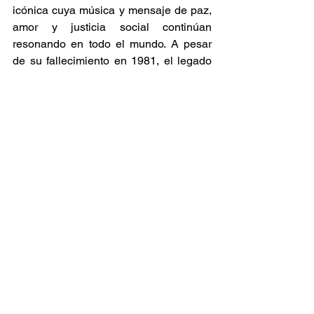
icónica cuya música y mensaje de paz, 
amor y justicia social continúan 
resonando en todo el mundo. A pesar 
de su fallecimiento en 1981, el legado 
de Marley sigue vivo, influenciando a 
generaciones de músicos y amantes 
del reggae. 
Eventos como el Reggae Fest 2025 no 
solo honran su memoria, sino que 
también promueven la unidad y la 
apreciación de la diversidad cultural, 
valores que Marley defendió a lo largo 
de su vida. 
Festivales