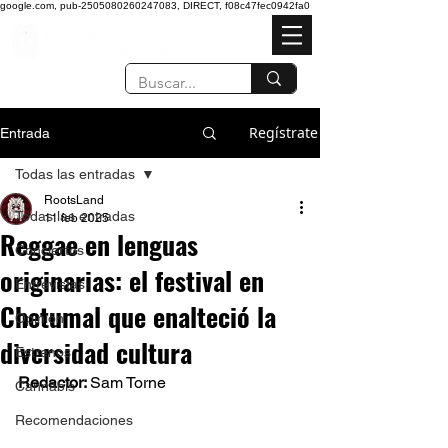
google.com, pub-2505080260247083, DIRECT, f08c47fec0942fa0
Regístrate
Entrada
Todas las entradas
RootsLand
Todas las entradas
11 feb 2025
Reggae en lenguas
Conciertos
originarias: el festival en
Entrevistas
Chetumal que enalteció la
Opinión
diversidad cultura
Estrenos
Redactor: 
Sam Torne 
Cannabis
Recomendaciones