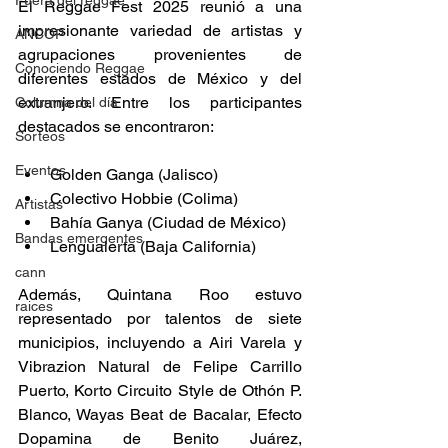
Fuera del reggae
El Reggae Fest 2025 reunió a una 
impresionante variedad de artistas y 
ANCOP
agrupaciones provenientes de 
Conociendo Reggae
diferentes estados de México y del 
extranjero. Entre los participantes 
Columna del día
destacados se encontraron: 
Sorteos
Eventos
Golden Ganga (Jalisco) 
Colectivo Hobbie (Colima) 
Artistas
Bahía Ganya (Ciudad de México) 
Bandas emergentes
Lengualerta (Baja California) 
cann
Además, Quintana Roo estuvo 
raices
representado por talentos de siete 
municipios, incluyendo a Airi Varela y 
Vibrazion Natural de Felipe Carrillo 
Puerto, Korto Circuito Style de Othón P. 
Blanco, Wayas Beat de Bacalar, Efecto 
Dopamina de Benito Juárez, 