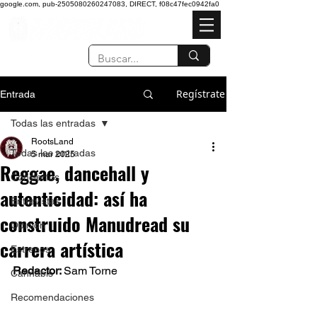
google.com, pub-2505080260247083, DIRECT, f08c47fec0942fa0
Regístrate
Entrada
Todas las entradas
RootsLand
Todas las entradas
5 mar 2025
Reggae, dancehall y
Conciertos
autenticidad: así ha
Entrevistas
construido Manudread su
Opinión
carrera artística
Estrenos
Redactor: 
Sam Torne 
Cannabis
Recomendaciones