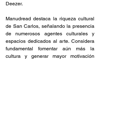
Deezer. ​ 
Manudread destaca la riqueza cultural 
de San Carlos, señalando la presencia 
de numerosos agentes culturales y 
espacios dedicados al arte. Considera 
fundamental fomentar aún más la 
cultura y generar mayor motivación 
entre la comunidad para mantener viva 
la escena artística local. 
Ska Sin Fronteras
Estrenos
Ver todo
Entradas relacionadas