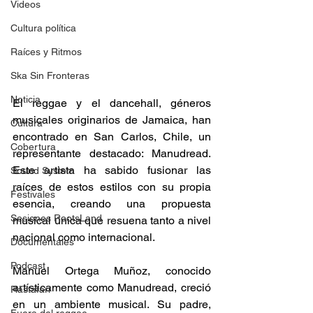
Videos
Cultura política
Raíces y Ritmos
Ska Sin Fronteras
Noticia
El reggae y el dancehall, géneros 
musicales originarios de Jamaica, han 
Cultura
encontrado en San Carlos, Chile, un 
Cobertura
representante destacado: Manudread. 
Este artista ha sabido fusionar las 
Sound System
raíces de estos estilos con su propia 
Festivales
esencia, creando una propuesta 
Sesiones RootsLand
musical única que resuena tanto a nivel 
nacional como internacional.​ 
Documentales
Podcast
Manuel Ortega Muñoz, conocido 
artísticamente como Manudread, creció 
Rastafari
en un ambiente musical. Su padre, 