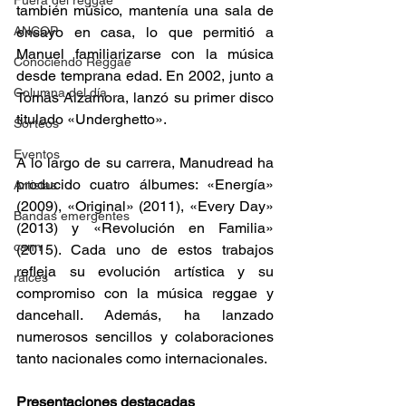
Fuera del reggae
también músico, mantenía una sala de 
ANCOP
ensayo en casa, lo que permitió a 
Manuel familiarizarse con la música 
Conociendo Reggae
desde temprana edad. En 2002, junto a 
Columna del día
Tomás Alzamora, lanzó su primer disco 
titulado «Underghetto».​ 
Sorteos
Eventos
A lo largo de su carrera, Manudread ha 
producido cuatro álbumes: «Energía» 
Artistas
(2009), «Original» (2011), «Every Day» 
Bandas emergentes
(2013) y «Revolución en Familia» 
cann
(2015). Cada uno de estos trabajos 
refleja su evolución artística y su 
raices
compromiso con la música reggae y 
dancehall. Además, ha lanzado 
numerosos sencillos y colaboraciones 
tanto nacionales como internacionales. ​ 
Presentaciones destacadas 