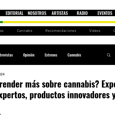
EDITORIAL
NOSOTROS
ARTISTAS
RADIO
EVENTOS
nos
Cannabis
Recomendaciones
Videos
trevistas
Opinión
Estrenos
Cannabis
024
Cultura política
Raíces y Ritmos
Ska Sin Fronteras
render más sobre cannabis? Ex
xpertos, productos innovadores
Sound System
Festivales
Sesiones RootsLand
 