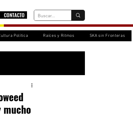
CONTACTO
Cultura Política
Raíces y Ritmos
SKA sin Fronteras
Inicia sesión/ Regístrate
poweed
 y mucho