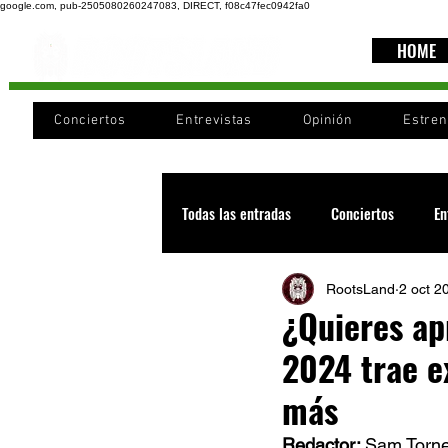
google.com, pub-2505080260247083, DIRECT, f08c47fec0942fa0
HOME
Conciertos
Entrevistas
Opinión
Estre
Todas las entradas
Conciertos
En
RootsLand
2 oct 2
Recomendaciones
Videos
¿Quieres ap
2024 trae e
Noticia
Cultura
Cobertura
más
Redactor: 
Sam Torne