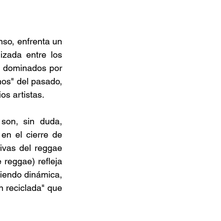
so, enfrenta un 
zada entre los 
 dominados por 
os" del pasado, 
os artistas. 
son, sin duda, 
n el cierre de 
vas del reggae 
 reggae) refleja 
iendo dinámica, 
 reciclada" que 