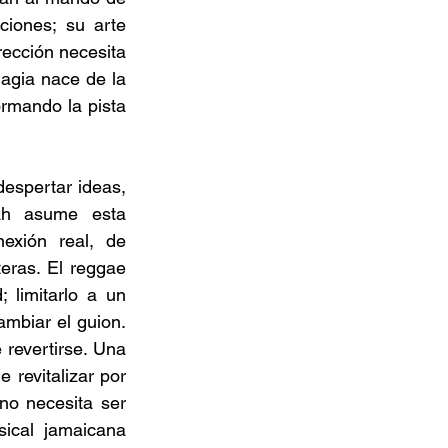
iones; su arte 
rección necesita 
agia nace de la 
rmando la pista 
espertar ideas, 
ah asume esta 
exión real, de 
eras. El reggae 
limitarlo a un 
mbiar el guion. 
revertirse. Una 
revitalizar por 
no necesita ser 
ical jamaicana 