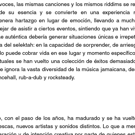
oces, las mismas canciones y los mismos riddims se rep
rde su esencia y se convierte en una experiencia m
enera hartazgo en lugar de emoción, llevando a much
jar de asistir a ciertos eventos, sintiendo que ya han vi
 auténtica debería generar situaciones únicas e irrepetib
 del selektah: en la capacidad de sorprender, de arriesg
lo puede cobrar vida en ese lugar y momento específico
uales se han vuelto una colección de éxitos demasiado 
e ignora la vasta diversidad de la música jamaicana, desd
ncehall, rub-a-dub y rocksteady. 
e, con el paso de los años, ha madurado y se ha vuelto
scas, nuevos artistas y sonidos distintos. Lo que a me
aración y de intención creativa por parte de quienes es