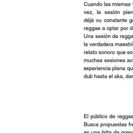
Cuando las mismas v
vez, la sesión pie
déjà vu constante g
reggae a optar por de
Una sesión de reggae
la verdadera maestría
relato sonoro que so
muchas sesiones act
experiencia plana qu
dub hasta el ska, da
El público de regga
Busca propuestas fre
es una falta de prep