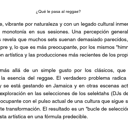
¿Qué le pasa al reggae?
, vibrante por naturaleza y con un legado cultural inmen
la monotonía en sus sesiones. Una percepción generali
es revela que muchos sets suenan demasiado parecidos,
pre y, lo que es más preocupante, por los mismos "himn
n artística y las producciones más recientes de los propi
más allá de un simple gusto por los clásicos, que 
la esencia del reggae. El verdadero problema radica e
y se está gestando en Jamaica y en otras escenas acti
 exploración en las selecciones de los selektahs (DJs de
cupante con el pulso actual de una cultura que sigue s
te transformación. El resultado es un "bucle de selección
ta artística en una fórmula predecible. 