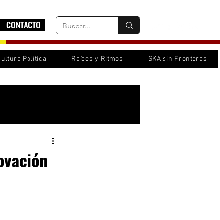
CONTACTO
Cultura Política
Raíces y Ritmos
SKA sin Fronteras
Inicia sesión/ Regístrate
ovación