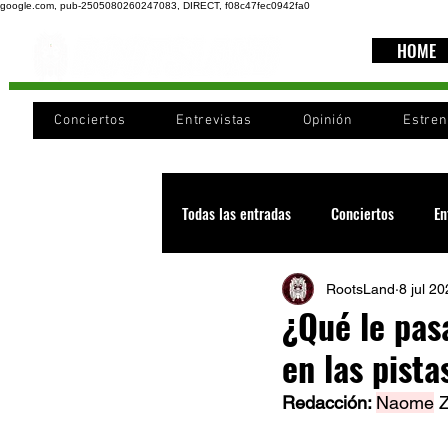
google.com, pub-2505080260247083, DIRECT, f08c47fec0942fa0
HOME
Conciertos
Entrevistas
Opinión
Estre
Todas las entradas
Conciertos
En
RootsLand
8 jul 2
Recomendaciones
Videos
¿Qué le pas
en las pista
Noticia
Cultura
Cobertura
Redacción: 
Naome
 