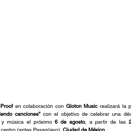
stafari
Fuera del reggae
ANCOP
 día
Sorteos
Eventos
Artistas
raices
 Proof
 en colaboración con
 Gloton Music
 realizará la 
iendo canciones”
 con el objetivo de celebrar una d
a y música el próximo 
6 de agosto
, a partir de las 
a centro (antes Pasagüero),
 Ciudad de México
. 