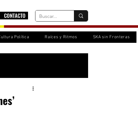
CONTACTO
Cultura Política
Raíces y Ritmos
SKA sin Fronteras
Inicia sesión/ Regístrate
nes’