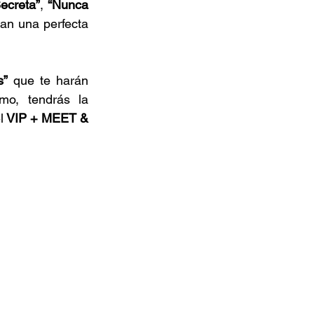
ecreta”
, 
“Nunca 
an una perfecta 
s”
 que te harán 
o, tendrás la 
l
 VIP + MEET & 