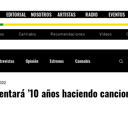
EDITORIAL
NOSOTROS
ARTISTAS
RADIO
EVENTOS
nos
Cannabis
Recomendaciones
Videos
trevistas
Opinión
Estrenos
Cannabis
2022
Cultura política
Raíces y Ritmos
Ska Sin Fronteras
ntará ’10 años haciendo cancio
Sound System
Festivales
Sesiones RootsLand