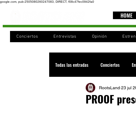
google.com, pub-2505080260247083, DIRECT, f08c47fec0942fa0
HOME
Conciertos
Entrevistas
Opinión
Estre
Todas las entradas
Conciertos
En
RootsLand
23 jul 
Recomendaciones
Videos
PROOF prese
Noticia
Cultura
Cobertura