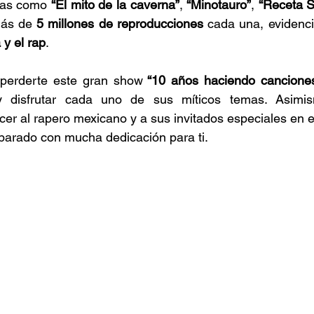
mas como 
“El mito de la caverna”
, 
“Minotauro”
, 
“Receta S
más de 
5 millones de reproducciones
 cada una, evidenci
 y el rap
.
perderte este gran show
 “10 años haciendo cancione
y disfrutar cada uno de sus míticos temas. Asimism
er al rapero mexicano y a sus invitados especiales en e
parado con mucha dedicación para ti.