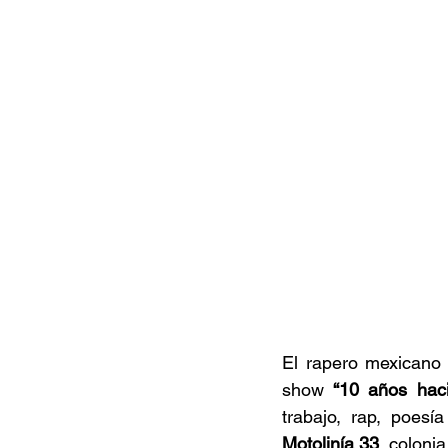
Documentales
Podcast
Ra
Conociendo Reggae
Columna del
Bandas emergentes
cann
El rapero mexicano
show 
“10 años hac
trabajo, rap, poesí
Motolinía 33
, coloni