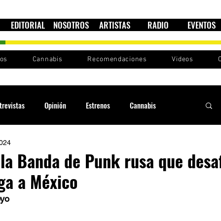
EDITORIAL
NOSOTROS
ARTISTAS
RADIO
EVENTOS
nos
Cannabis
Recomendaciones
Videos
trevistas
Opinión
Estrenos
Cannabis
2024
Cultura política
Raíces y Ritmos
Ska Sin Fronteras
 la Banda de Punk rusa que desaf
ega a México
Sound System
Festivales
Sesiones RootsLand
oyo