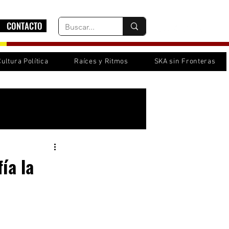
CONTACTO
Cultura Política
Raíces y Ritmos
SKA sin Fronteras
Inicia sesión/ Regístrate
ía la