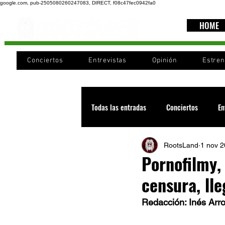
google.com, pub-2505080260247083, DIRECT, f08c47fec0942fa0
HOME
Conciertos
Entrevistas
Opinión
Estre
Todas las entradas
Conciertos
En
RootsLand
1 nov 
Recomendaciones
Videos
Pornofilmy,
censura, ll
Noticia
Cultura
Cobertura
Redacción: Inés Arr