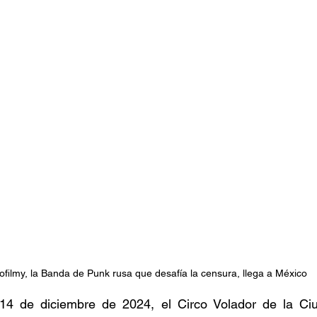
stafari
Fuera del reggae
ANCOP
 día
Sorteos
Eventos
Artistas
raices
ofilmy, la Banda de Punk rusa que desafía la censura, llega a México 
14 de diciembre de 2024, el Circo Volador de la Ci