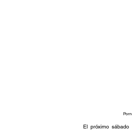
Documentales
Podcast
Ra
Conociendo Reggae
Columna del
Bandas emergentes
cann
Porn
El próximo sábado 