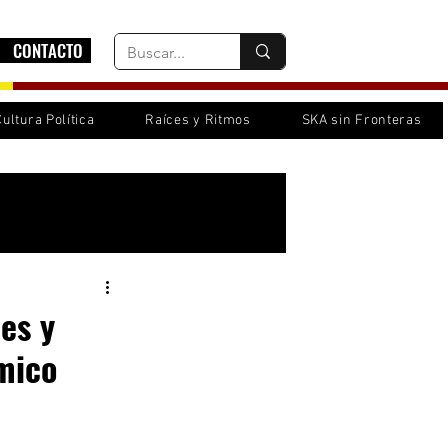
CONTACTO
Cultura Política
Raíces y Ritmos
SKA sin Fronteras
Inicia sesión/ Regístrate
es y
mico