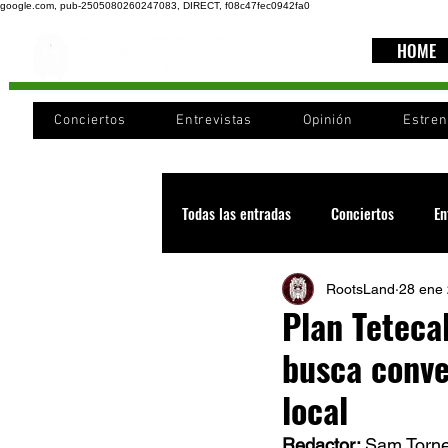
google.com, pub-2505080260247083, DIRECT, f08c47fec0942fa0
HOME
Conciertos
Entrevistas
Opinión
Estre
Todas las entradas
Conciertos
En
RootsLand
28 ene
Recomendaciones
Videos
Plan Teteca
busca conve
Noticia
Cultura
Cobertura
local
Redactor: 
Sam Torne