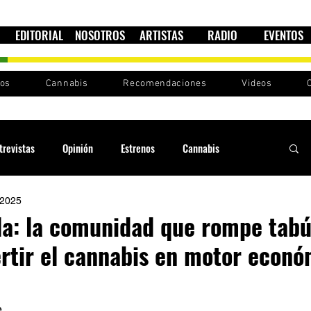
EDITORIAL
NOSOTROS
ARTISTAS
RADIO
EVENTOS
nos
Cannabis
Recomendaciones
Videos
trevistas
Opinión
Estrenos
Cannabis
 2025
Cultura política
Raíces y Ritmos
Ska Sin Fronteras
la: la comunidad que rompe tabú
rtir el cannabis en motor econó
Sound System
Festivales
Sesiones RootsLand
 