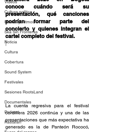
Videos
conoce cuándo será su 
Cultura política
presentación, qué canciones 
podrían formar parte del 
Raíces y Ritmos
concierto y quienes integran el 
Ska Sin Fronteras
cartel completo del festival. 
Noticia
Cultura
Cobertura
Sound System
Festivales
Sesiones RootsLand
Documentales
La cuenta regresiva para el festival 
Podcast
cordillera 2026 continúa y una de las 
presentaciones que más expectativa ha 
Rastafari
generado es la de Panteón Rococó, 