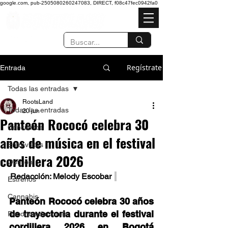
google.com, pub-2505080260247083, DIRECT, f08c47fec0942fa0
Regístrate
Entrada
Todas las entradas
RootsLand
Todas las entradas
20 jun
Panteón Rococó celebra 30
Conciertos
años de música en el festival
Entrevistas
cordillera 2026
Opinión
 Redacción: Melody Escobar  
Estrenos
Cannabis
Panteón Rococó celebra 30 años 
de trayectoria durante el festival 
Recomendaciones
cordillera 2026 en Bogotá 