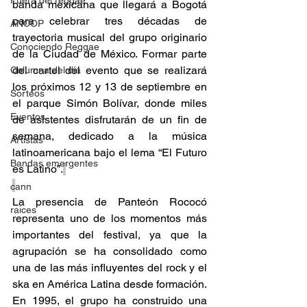
Fuera del reggae
banda mexicana que llegará a Bogotá 
para celebrar tres décadas de 
ANCOP
trayectoria musical del grupo originario 
Conociendo Reggae
de la Ciudad de México. Formar parte 
del cartel del evento que se realizará 
Columna del día
los próximos 12 y 13 de septiembre en 
Sorteos
el parque Simón Bolívar, donde miles 
Eventos
de asistentes disfrutarán de un fin de 
semana, dedicado a la música 
Artistas
latinoamericana bajo el lema “El Futuro 
Bandas emergentes
es Latino”.
cann
La presencia de Panteón Rococó 
raices
representa uno de los momentos más 
importantes del festival, ya que la 
agrupación se ha consolidado como 
una de las más influyentes del rock y el 
ska en América Latina desde formación. 
En 1995, el grupo ha construido una 