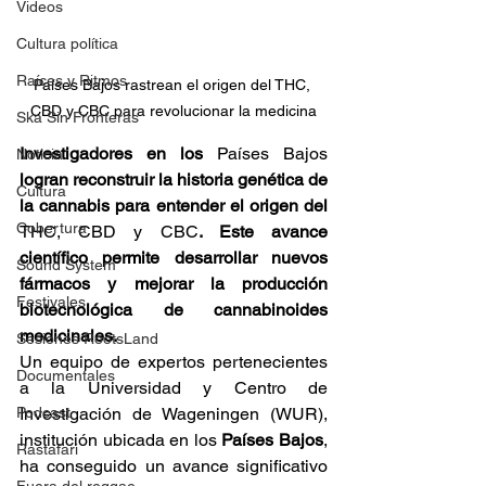
Videos
Cultura política
Raíces y Ritmos
Países Bajos rastrean el origen del THC, 
CBD y CBC para revolucionar la medicina
Ska Sin Fronteras
Investigadores en los 
Países Bajos
Noticia
logran reconstruir la historia genética de 
Cultura
la cannabis para entender el origen del 
Cobertura
THC, CBD y CBC
. Este avance 
científico permite desarrollar nuevos 
Sound System
fármacos y mejorar la producción 
Festivales
biotecnológica de cannabinoides 
medicinales.
Sesiones RootsLand
Un equipo de expertos pertenecientes 
Documentales
a la Universidad y Centro de 
Podcast
Investigación de Wageningen (WUR), 
institución ubicada en los 
Países Bajos
, 
Rastafari
ha conseguido un avance significativo 