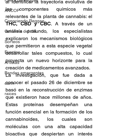
Fuera del reggae
al identificar la trayectoria evolutiva de 
los componentes químicos más 
ANCOP
relevantes de la planta de cannabis: el 
Conociendo Reggae
THC, CBD y CBC
. A través de un 
análisis profundo, los especialistas 
Columna del día
explicaron los mecanismos biológicos 
Sorteos
que permitieron a esta especie vegetal 
Eventos
desarrollar tales compuestos, lo cual 
proyecta un nuevo horizonte para la 
Artistas
creación de medicamentos avanzados. 
Bandas emergentes
La investigación, que fue dada a 
conocer el pasado 26 de diciembre se 
cann
basó en la reconstrucción de enzimas 
raices
que existieron hace millones de años. 
Estas proteínas desempeñan una 
función esencial en la formación de los 
cannabinoides, los cuales son 
moléculas con una alta capacidad 
bioactiva que despiertan un interés 