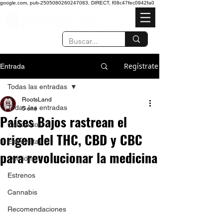
google.com, pub-2505080260247083, DIRECT, f08c47fec0942fa0
Regístrate
Entrada
Todas las entradas
RootsLand
Todas las entradas
5 ene
Países Bajos rastrean el
Conciertos
origen del THC, CBD y CBC
Entrevistas
para revolucionar la medicina
Opinión
Estrenos
Cannabis
Recomendaciones