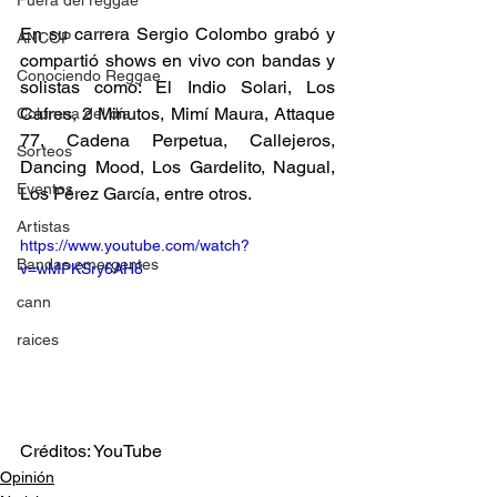
Fuera del reggae
En su carrera Sergio Colombo grabó y 
ANCOP
compartió shows en vivo con bandas y 
Conociendo Reggae
solistas como: El Indio Solari, Los 
Cafres, 2 Minutos, Mimí Maura, Attaque 
Columna del día
77, Cadena Perpetua, Callejeros, 
Sorteos
Dancing Mood, Los Gardelito, Nagual, 
Eventos
Los Pérez García, entre otros. 
Artistas
https://www.youtube.com/watch?
Bandas emergentes
v=wMPKSry6AH8
cann
raices
Créditos: YouTube
Opinión