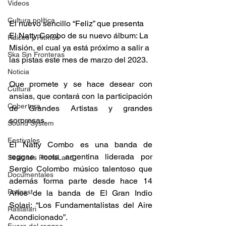
Videos
Cultura política
El nuevo sencillo “Feliz” que presenta 
El Natty Combo de su nuevo álbum: La 
Raíces y Ritmos
Misión, el cual ya está próximo a salir a 
Ska Sin Fronteras
las pistas este mes de marzo del 2023. 
Noticia
Que promete y se hace desear con 
Cultura
ansias, que contará con la participación 
Cobertura
de Grandes Artistas y grandes 
sorpresas.  
Sound System
Festivales
El Natty Combo es una banda de 
reggae roots argentina liderada por 
Sesiones RootsLand
Sergio Colombo músico talentoso que 
Documentales
además forma parte desde hace 14 
Podcast
Años de la banda de El Gran Indio 
Solari: “Los Fundamentalistas del Aire 
Rastafari
Acondicionado”. 