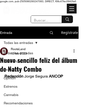
google.com, pub-2505080260247083, DIRECT, f08c47fec0942fa0
Regístrate
Entrada
Todas las entradas
RootsLand
Todas las entradas
13 feb 2023
Nuevo sencillo feliz del álbum
Conciertos
de Natty Combo
Entrevistas
Redacción 
Jorge Segura
 ANCOP
Opinión
Estrenos
Cannabis
Recomendaciones