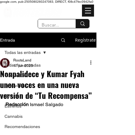
google.com, pub-2505080260247083, DIRECT, f08c47fec0942fa0
Regístrate
Entrada
Todas las entradas
RootsLand
Todas las entradas
17 jun 2025
Nonpalidece y Kumar Fyah
Conciertos
unen voces en una nueva
Entrevistas
versión de “Tu Recompensa”
Opinión
Redacción
 Ismael Salgado  
Estrenos
Cannabis
Recomendaciones