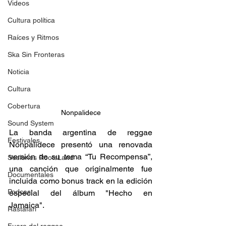
Videos
Cultura política
Raíces y Ritmos
Ska Sin Fronteras
Noticia
Cultura
Cobertura
Nonpalidece
Sound System
La banda argentina de reggae 
Festivales
Nonpalidece presentó una renovada 
versión de su tema “Tu Recompensa”, 
Sesiones RootsLand
una canción que originalmente fue 
Documentales
incluida como bonus track en la edición 
Podcast
especial del álbum "Hecho en 
Jamaica".  
Rastafari