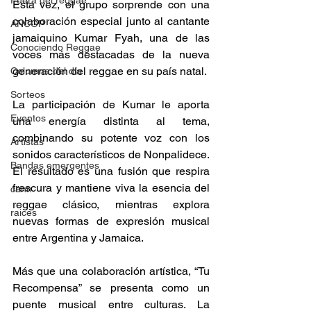
Fuera del reggae
Esta vez, el grupo sorprende con una 
colaboración especial junto al cantante 
ANCOP
jamaiquino Kumar Fyah, una de las 
Conociendo Reggae
voces más destacadas de la nueva 
generación del reggae en su país natal. 
Columna del día
Sorteos
La participación de Kumar le aporta 
Eventos
una energía distinta al tema, 
combinando su potente voz con los 
Artistas
sonidos característicos de Nonpalidece. 
Bandas emergentes
El resultado es una fusión que respira 
frescura y mantiene viva la esencia del 
cann
reggae clásico, mientras explora 
raices
nuevas formas de expresión musical 
entre Argentina y Jamaica. 
Más que una colaboración artística, “Tu 
Recompensa” se presenta como un 
puente musical entre culturas. La 