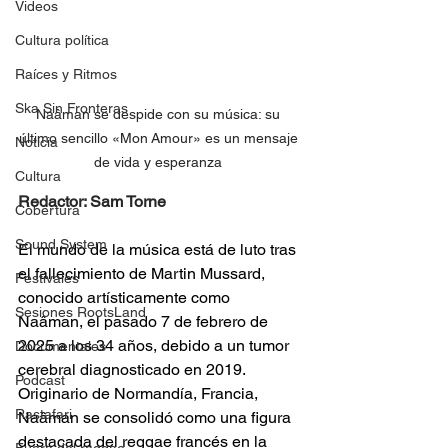
Videos
Cultura política
Raíces y Ritmos
Ska Sin Fronteras
Naâman se despide con su música: su 
último sencillo «Mon Amour» es un mensaje 
Noticia
de vida y esperanza 
Cultura
Redactor: Sam Torne 
Cobertura
Sound System
El mundo de la música está de luto tras 
el fallecimiento de Martin Mussard, 
Festivales
conocido artísticamente como 
Sesiones RootsLand
Naâman, el pasado 7 de febrero de 
2025 a los 34 años, debido a un tumor 
Documentales
cerebral diagnosticado en 2019. 
Podcast
Originario de Normandía, Francia, 
Rastafari
Naâman se consolidó como una figura 
destacada del reggae francés en la 