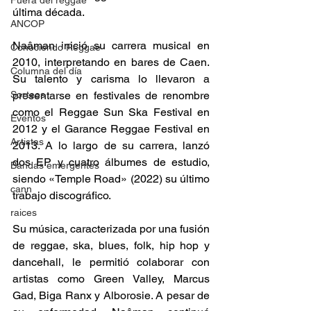
Fuera del reggae
última década.  
ANCOP
Naâman inició su carrera musical en 
Conociendo Reggae
2010, interpretando en bares de Caen. 
Columna del día
Su talento y carisma lo llevaron a 
Sorteos
presentarse en festivales de renombre 
como el Reggae Sun Ska Festival en 
Eventos
2012 y el Garance Reggae Festival en 
Artistas
2013. A lo largo de su carrera, lanzó 
dos EP y cuatro álbumes de estudio, 
Bandas emergentes
siendo «Temple Road» (2022) su último 
cann
trabajo discográfico.  
raices
Su música, caracterizada por una fusión 
de reggae, ska, blues, folk, hip hop y 
dancehall, le permitió colaborar con 
artistas como Green Valley, Marcus 
Gad, Biga Ranx y Alborosie. A pesar de 