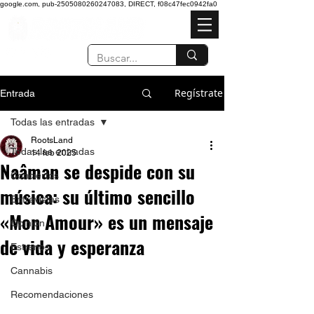
google.com, pub-2505080260247083, DIRECT, f08c47fec0942fa0
Regístrate
Entrada
Todas las entradas
RootsLand
Todas las entradas
14 feb 2025
Naâman se despide con su
Conciertos
música: su último sencillo
Entrevistas
«Mon Amour» es un mensaje
Opinión
de vida y esperanza
Estrenos
Cannabis
Recomendaciones