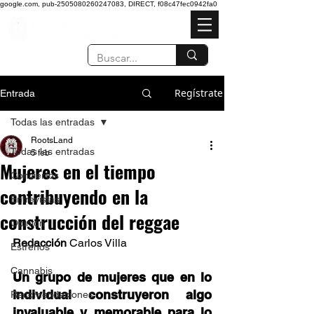
google.com, pub-2505080260247083, DIRECT, f08c47fec0942fa0
Regístrate
Entrada
Todas las entradas
RootsLand
Todas las entradas
5 feb
Mujeres en el tiempo
Conciertos
contribuyendo en la
Entrevistas
construcción del reggae
Opinión
Redacción 
Carlos Villa 
Estrenos
Cannabis
Un grupo de mujeres que en lo 
individual construyeron algo 
Recomendaciones
invaluable y memorable para lo 