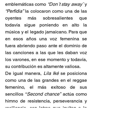
emblemáticas como 
“Don´t stay away¨
 y 
“Perfidia”
 la colocaron como una de las 
oyentes más sobresalientes que 
todavía sigue poniendo en alto la 
música y el legado jamaicano. Para que 
en esos años una voz femenina se 
fuera abriendo paso ante el dominio de 
las canciones a las que les daban voz 
los varones, en ese momento y todavía, 
su contribución es altamente valiosa. 
De igual manera, 
Lila Iké
 se posiciona 
como una de las grandes en el reggae 
femenino, el más exitoso de sus 
sencillos “
Second chance”
 actúa como 
himno de resistencia, perseverancia y 
resiliencia, con letras que invitan a la 
reflexión y la suma de las causas 
sociales que necesitan ser empujadas y 
escuchadas bajo la fuerza popular.  