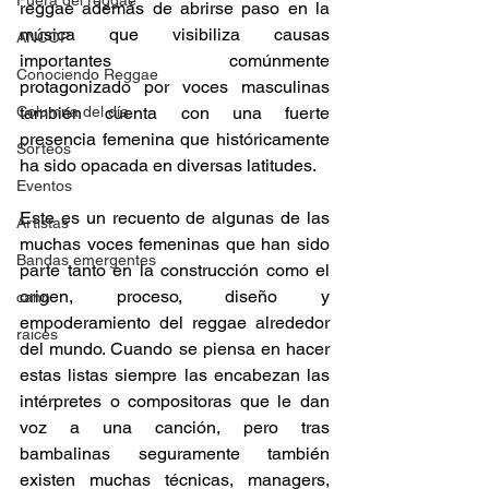
Fuera del reggae
reggae además de abrirse paso en la 
música que visibiliza causas 
ANCOP
importantes comúnmente 
Conociendo Reggae
protagonizado por voces masculinas 
también cuenta con una fuerte 
Columna del día
presencia femenina que históricamente 
Sorteos
ha sido opacada en diversas latitudes.  
Eventos
Este es un recuento de algunas de las 
Artistas
muchas voces femeninas que han sido 
Bandas emergentes
parte tanto en la construcción como el 
origen, proceso, diseño y 
cann
empoderamiento del reggae alrededor 
raices
del mundo. Cuando se piensa en hacer 
estas listas siempre las encabezan las 
intérpretes o compositoras que le dan 
voz a una canción, pero tras 
bambalinas seguramente también 
existen muchas técnicas, managers, 