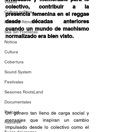
Videos
colectivo, contribuir a la 
Cultura política
presencia femenina en el reggae 
desde décadas anteriores 
Raíces y Ritmos
cuando un mundo de machismo 
Ska Sin Fronteras
normalizado era bien visto. 
Noticia
Cultura
Cobertura
Sound System
Festivales
Sesiones RootsLand
Documentales
Podcast
Un género tan lleno de carga social y 
mensajes que inspiran un cambio 
Rastafari
impulsado desde lo colectivo como el 