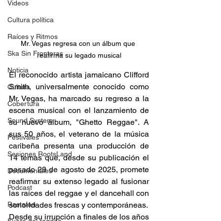
Videos
Cultura política
Raíces y Ritmos
Mr. Vegas regresa con un álbum que 
Ska Sin Fronteras
reafirma su legado musical
Noticia
El reconocido artista jamaicano Clifford 
Smith, universalmente conocido como 
Cultura
Mr. Vegas, ha marcado su regreso a la 
Cobertura
escena musical con el lanzamiento de 
Sound System
su nuevo álbum, "Ghetto Reggae". A 
sus 50 años, el veterano de la música 
Festivales
caribeña presenta una producción de 
Sesiones RootsLand
14 temas que, desde su publicación el 
pasado 29 de agosto de 2025, promete 
Documentales
reafirmar su extenso legado al fusionar 
Podcast
las raíces del reggae y el dancehall con 
Rastafari
sonoridades frescas y contemporáneas.
Desde su irrupción a finales de los años 