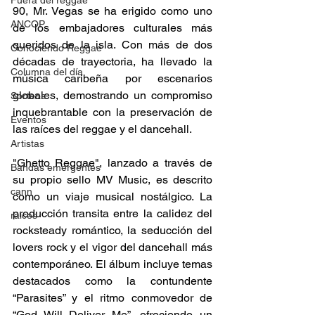
Fuera del reggae
90, Mr. Vegas se ha erigido como uno 
ANCOP
de los embajadores culturales más 
queridos de la isla. Con más de dos 
Conociendo Reggae
décadas de trayectoria, ha llevado la 
Columna del día
música caribeña por escenarios 
globales, demostrando un compromiso 
Sorteos
inquebrantable con la preservación de 
Eventos
las raíces del reggae y el dancehall.
Artistas
"Ghetto Reggae", lanzado a través de 
Bandas emergentes
su propio sello MV Music, es descrito 
cann
como un viaje musical nostálgico. La 
producción transita entre la calidez del 
raices
rocksteady romántico, la seducción del 
lovers rock y el vigor del dancehall más 
contemporáneo. El álbum incluye temas 
destacados como la contundente 
“Parasites” y el ritmo conmovedor de 
“God Will Deliver Me”, ofreciendo un 