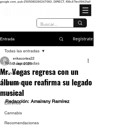
google.com, pub-2505080260247083, DIRECT, f08c47fec0942fa0
Regístrate
Entrada
Todas las entradas
erikacortes22
Todas las entradas
7 sept 2025
Mr. Vegas regresa con un
Conciertos
álbum que reafirma su legado
Entrevistas
musical
Opinión
Redacción:  Amairany Ramírez
Estrenos
Cannabis
Recomendaciones