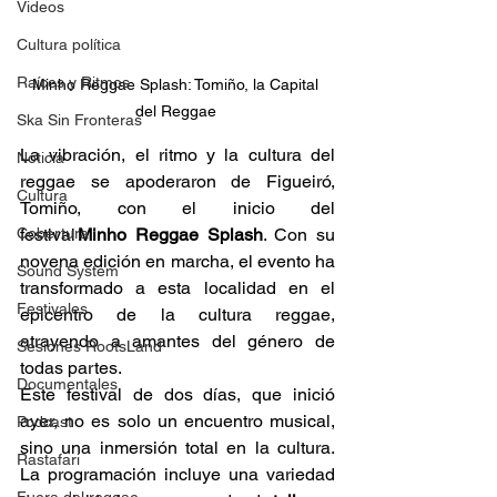
Videos
Cultura política
Raíces y Ritmos
Minho Reggae Splash: Tomiño, la Capital 
del Reggae 
Ska Sin Fronteras
La vibración, el ritmo y la cultura del 
Noticia
reggae se apoderaron de Figueiró, 
Cultura
Tomiño, con el inicio del 
Cobertura
festival 
Minho Reggae Splash
. Con su 
novena edición en marcha, el evento ha 
Sound System
transformado a esta localidad en el 
Festivales
epicentro de la cultura reggae, 
atrayendo a amantes del género de 
Sesiones RootsLand
todas partes. 
Documentales
Este festival de dos días, que inició 
ayer, no es solo un encuentro musical, 
Podcast
sino una inmersión total en la cultura. 
Rastafari
La programación incluye una variedad 