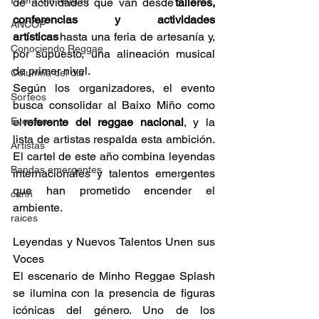
Fuera del reggae
de actividades que van desde 
talleres, 
conferencias y actividades 
ANCOP
artísticas
 hasta una feria de artesanía y, 
Conociendo Reggae
por supuesto, una alineación musical 
de primer nivel. 
Columna del día
Según los organizadores, el evento 
Sorteos
busca consolidar al Baixo Miño como 
Eventos
el 
referente del reggae nacional
, y la 
lista de artistas respalda esta ambición. 
Artistas
El cartel de este año combina leyendas 
Bandas emergentes
internacionales y talentos emergentes 
que han prometido encender el 
cann
ambiente. 
raices
Leyendas y Nuevos Talentos Unen sus 
Voces 
El escenario de Minho Reggae Splash 
se ilumina con la presencia de figuras 
icónicas del género. Uno de los 