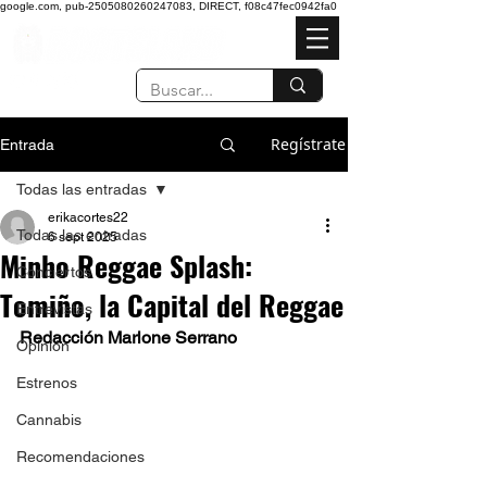
google.com, pub-2505080260247083, DIRECT, f08c47fec0942fa0
Regístrate
Entrada
Todas las entradas
erikacortes22
Todas las entradas
6 sept 2025
Minho Reggae Splash:
Conciertos
Tomiño, la Capital del Reggae
Entrevistas
Redacción Marlone Serrano
Opinión
Estrenos
Cannabis
Recomendaciones