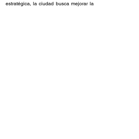
estratégica, la ciudad busca mejorar la 
calidad de vida de sus residentes y 
garantizar que los ingresos 
provenientes del cannabis se utilicen 
para el bien común. Sin embargo, la 
asignación de estos fondos sigue 
siendo un tema de debate y discusión 
pública, con diferentes sectores 
abogando por diversas prioridades.
Noticia
Cannabis
Ver todo
Entradas relacionadas