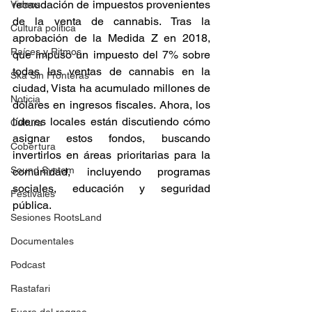
recaudación de impuestos provenientes 
Videos
de la venta de cannabis. Tras la 
Cultura política
aprobación de la Medida Z en 2018, 
Raíces y Ritmos
que impuso un impuesto del 7% sobre 
todas las ventas de cannabis en la 
Ska Sin Fronteras
ciudad, Vista ha acumulado millones de 
Noticia
dólares en ingresos fiscales. Ahora, los 
líderes locales están discutiendo cómo 
Cultura
asignar estos fondos, buscando 
Cobertura
invertirlos en áreas prioritarias para la 
Sound System
comunidad, incluyendo programas 
sociales, educación y seguridad 
Festivales
pública.
Sesiones RootsLand
Documentales
Podcast
Rastafari