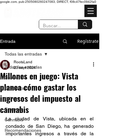
google.com, pub-2505080260247083, DIRECT, f08c47fec0942fa0
Regístrate
Entrada
Todas las entradas
RootsLand
Todas las entradas
23 sept 2024
Millones en juego: Vista
Conciertos
planea cómo gastar los
Entrevistas
ingresos del impuesto al
Opinión
cannabis
Estrenos
La ciudad de Vista, ubicada en el 
Cannabis
condado de San Diego, ha generado 
Recomendaciones
importantes ingresos a través de la 