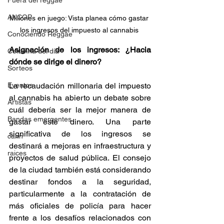
Fuera del reggae
ANCOP
Millones en juego: Vista planea cómo gastar 
los ingresos del impuesto al cannabis 
Conociendo Reggae
Asignación de los ingresos: ¿Hacia 
Columna del día
dónde se dirige el dinero?
Sorteos
Eventos
La recaudación millonaria del impuesto 
al cannabis ha abierto un debate sobre 
Artistas
cuál debería ser la mejor manera de 
Bandas emergentes
gastar este dinero. Una parte 
significativa de los ingresos se 
cann
destinará a mejoras en infraestructura y 
raices
proyectos de salud pública. El consejo 
de la ciudad también está considerando 
destinar fondos a la seguridad, 
particularmente a la contratación de 
más oficiales de policía para hacer 
frente a los desafíos relacionados con 