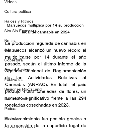
Videos
Cultura política
Raíces y Ritmos
Marruecos multiplica por 14 su producción 
Ska Sin Fronteras
legal de cannabis en 2024
Noticia
La producción regulada de cannabis en 
Marruecos alcanzó un nuevo récord al 
Cultura
multiplicarse por 14 durante el año 
Cobertura
pasado, según el último informe de la 
Sound System
Agencia Nacional de Reglamentación 
de las Actividades Relativas al 
Festivales
Cannabis (ANRAC). En total, el país 
Sesiones RootsLand
produjo 4.082 toneladas de flores, un 
aumento significativo frente a las 294 
Documentales
toneladas cosechadas en 2023. 
Podcast
Rastafari
Este crecimiento fue posible gracias a 
la expansión de la superficie legal de 