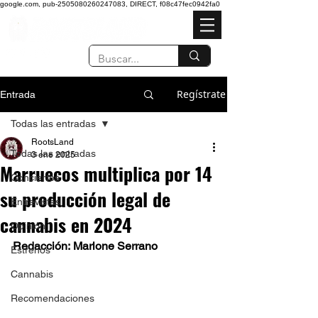
google.com, pub-2505080260247083, DIRECT, f08c47fec0942fa0
Regístrate
Entrada
Todas las entradas
RootsLand
Todas las entradas
3 ene 2025
Marruecos multiplica por 14
Conciertos
su producción legal de
Entrevistas
cannabis en 2024
Opinión
Redacción: Marlone Serrano
Estrenos
Cannabis
Recomendaciones