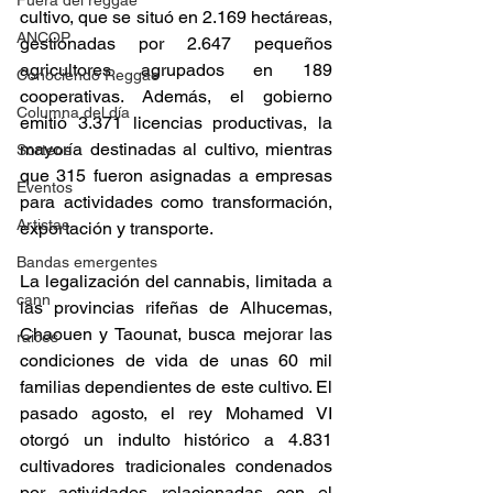
Fuera del reggae
cultivo, que se situó en 2.169 hectáreas, 
ANCOP
gestionadas por 2.647 pequeños 
agricultores agrupados en 189 
Conociendo Reggae
cooperativas. Además, el gobierno 
Columna del día
emitió 3.371 licencias productivas, la 
mayoría destinadas al cultivo, mientras 
Sorteos
que 315 fueron asignadas a empresas 
Eventos
para actividades como transformación, 
Artistas
exportación y transporte. 
Bandas emergentes
La legalización del cannabis, limitada a 
cann
las provincias rifeñas de Alhucemas, 
Chaouen y Taounat, busca mejorar las 
raices
condiciones de vida de unas 60 mil 
familias dependientes de este cultivo. El 
pasado agosto, el rey Mohamed VI 
otorgó un indulto histórico a 4.831 
cultivadores tradicionales condenados 
por actividades relacionadas con el 