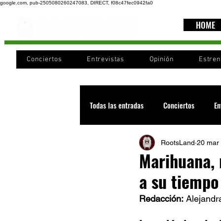
google.com, pub-2505080260247083, DIRECT, f08c47fec0942fa0
HOME
Conciertos
Entrevistas
Opinión
Estre
Todas las entradas
Conciertos
En
RootsLand
20 mar
Recomendaciones
Videos
Marihuana, 
a su tiempo
Noticia
Cultura
Cobertura
Redacción:
 Alejand