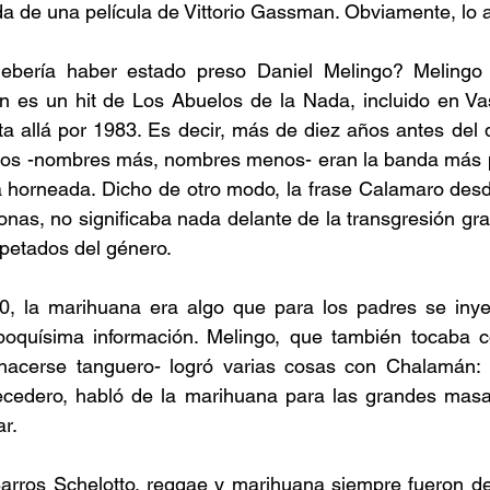
 de una película de Vittorio Gassman. Obviamente, lo a
ebería haber estado preso Daniel Melingo? Melingo 
es un hit de Los Abuelos de la Nada, incluido en Vas
ta allá por 1983. Es decir, más de diez años antes del d
os -nombres más, nombres menos- eran la banda más po
 horneada. Dicho de otro modo, la frase Calamaro desde
onas, no significaba nada delante de la transgresión gr
petados del género. 
0, la marihuana era algo que para los padres se inye
poquísima información. Melingo, que también tocaba co
hacerse tanguero- logró varias cosas con Chalamán: l
ecedero, habló de la marihuana para las grandes masas 
r. 
arros Schelotto, reggae y marihuana siempre fueron de 