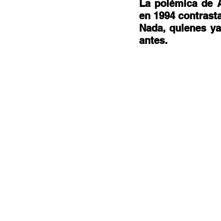
Documentales
Podcast
Ra
La polémica de A
en 1994 contrasta
Nada, quienes ya
antes. 
Conociendo Reggae
Columna del
Bandas emergentes
cann