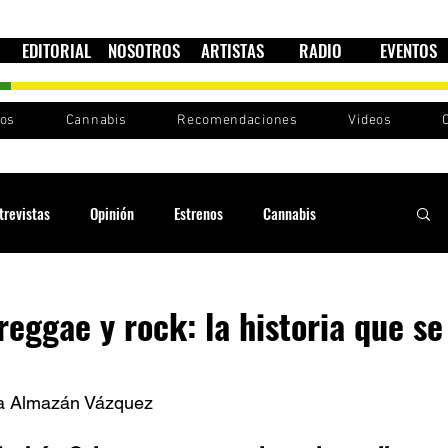
EDITORIAL
NOSOTROS
ARTISTAS
RADIO
EVENTOS
nos
Cannabis
Recomendaciones
Videos
trevistas
Opinión
Estrenos
Cannabis
Cultura política
Raíces y Ritmos
Ska Sin Fronteras
reggae y rock: la historia que se
Sound System
Festivales
Sesiones RootsLand
ra Almazán Vázquez  