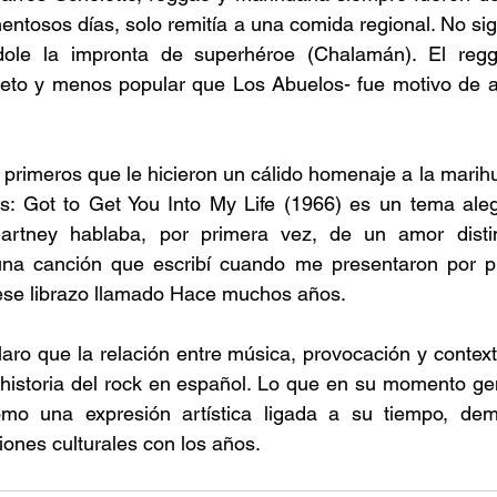
entosos días, solo remitía a una comida regional. No sig
le la impronta de superhéroe (Chalamán). El regg
to y menos popular que Los Abuelos- fue motivo de a
 
primeros que le hicieron un cálido homenaje a la marihu
es: Got to Get You Into My Life (1966) es un tema aleg
artney hablaba, por primera vez, de un amor distin
una canción que escribí cuando me presentaron por pr
 ese librazo llamado Hace muchos años. 
laro que la relación entre música, provocación y contexto
 historia del rock en español. Lo que en su momento ge
mo una expresión artística ligada a su tiempo, dem
ones culturales con los años. 