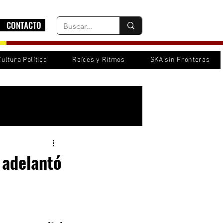
CONTACTO
Cultura Política
Raíces y Ritmos
SKA sin Fronteras
Inicia sesión/ Regístrate
 adelantó