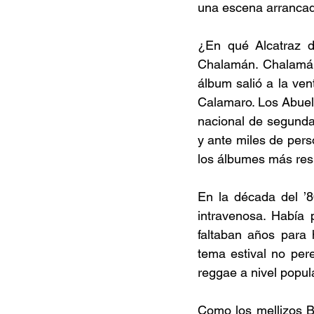
una escena arrancada
¿En qué Alcatraz d
Chalamán. Chalamán 
álbum salió a la ven
Calamaro. Los Abuel
nacional de segunda
y ante miles de pers
los álbumes más res
En la década del ’8
intravenosa. Había 
faltaban años para 
tema estival no per
reggae a nivel popula
Como los mellizos B