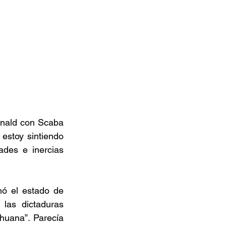
onald con Scaba 
estoy sintiendo 
des e inercias 
mó el estado de 
 las dictaduras 
huana”. Parecía 