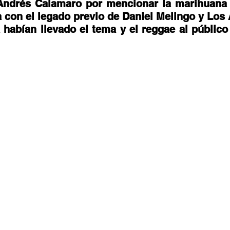
stafari
Fuera del reggae
ANCOP
ndrés Calamaro por mencionar la marihuana e
 con el legado previo de Daniel Melingo y Los 
 habían llevado el tema y el reggae al público
 día
Sorteos
Eventos
Artistas
raices