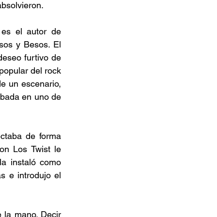
bsolvieron. 
es el autor de 
os y Besos. El 
eseo furtivo de 
pular del rock 
 un escenario, 
abada en uno de 
ctaba de forma 
n Los Twist le 
a instaló como 
e introdujo el 
la mano. Decir 