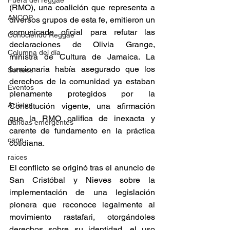
Fuera del reggae
(RMO), una coalición que representa a 
ANCOP
diversos grupos de esta fe, emitieron un 
comunicado oficial para refutar las 
Conociendo Reggae
declaraciones de Olivia Grange, 
Columna del día
ministra de Cultura de Jamaica. La 
funcionaria había asegurado que los 
Sorteos
derechos de la comunidad ya estaban 
Eventos
plenamente protegidos por la 
Artistas
Constitución vigente, una afirmación 
que la RMO califica de inexacta y 
Bandas emergentes
carente de fundamento en la práctica 
cann
cotidiana. 
raices
El conflicto se originó tras el anuncio de 
San Cristóbal y Nieves sobre la 
implementación de una legislación 
pionera que reconoce legalmente al 
movimiento rastafari, otorgándoles 
derechos sobre su identidad, el uso 