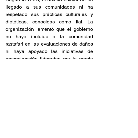
llegado a sus comunidades ni ha 
respetado sus prácticas culturales y 
dietéticas, conocidas como Ital. La 
organización lamentó que el gobierno 
no haya incluido a la comunidad 
rastafari en las evaluaciones de daños 
ni haya apoyado las iniciativas de 
reconstrucción lideradas por la propia 
coalición, evidenciando una 
desconexión entre el discurso oficial de 
inclusión y la realidad en el territorio. 
Con esta postura, la comunidad 
rastafari hace un llamado urgente a las 
autoridades para transitar de la retórica 
política a una protección jurídica real 
que garantice su pleno desarrollo como 
parte fundamental de la identidad de la 