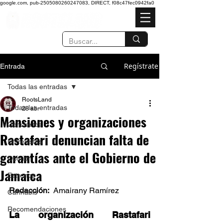
google.com, pub-2505080260247083, DIRECT, f08c47fec0942fa0
Regístrate
Entrada
Todas las entradas
RootsLand
Todas las entradas
28 abr
Mansiones y organizaciones
Conciertos
Rastafari denuncian falta de
Entrevistas
garantías ante el Gobierno de
Opinión
Jamaica
Estrenos
Redacción:  
Amairany Ramírez  
Cannabis
Recomendaciones
La organización Rastafari 