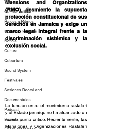
Videos
Mansions and Organizations 
(RMO) desmiente la supuesta 
Cultura política
protección constitucional de sus 
Raíces y Ritmos
derechos en Jamaica y exige un 
marco legal integral frente a la 
Ska Sin Fronteras
discriminación sistémica y la 
Noticia
exclusión social.
Cultura
Cobertura
Sound System
Festivales
Sesiones RootsLand
Documentales
La tensión entre el movimiento rastafari 
Podcast
y el Estado jamaiquino ha alcanzado un 
nuevo punto crítico. Recientemente, las 
Rastafari
Mansiones y Organizaciones Rastafari 