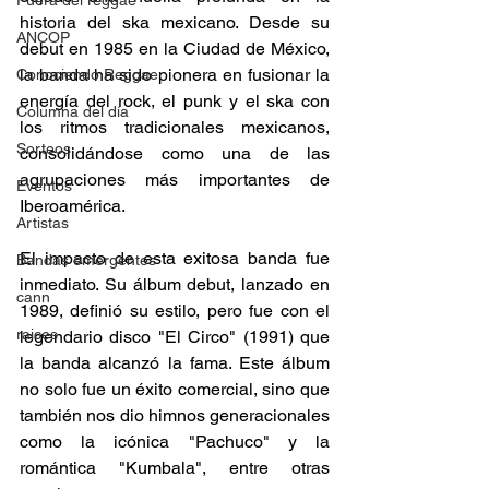
Fuera del reggae
historia del ska mexicano. Desde su 
ANCOP
debut en 1985 en la Ciudad de México, 
la banda ha sido pionera en fusionar la 
Conociendo Reggae
energía del rock, el punk y el ska con 
Columna del día
los ritmos tradicionales mexicanos, 
Sorteos
consolidándose como una de las 
agrupaciones más importantes de 
Eventos
Iberoamérica. 
Artistas
El impacto de esta exitosa banda fue 
Bandas emergentes
inmediato. Su álbum debut, lanzado en 
cann
1989, definió su estilo, pero fue con el 
raices
legendario disco "El Circo" (1991) que 
la banda alcanzó la fama. Este álbum 
no solo fue un éxito comercial, sino que 
también nos dio himnos generacionales 
como la icónica "Pachuco" y la 
romántica "Kumbala", entre otras 