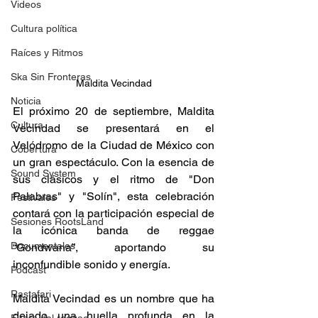
Videos
Cultura política
Raíces y Ritmos
Ska Sin Fronteras
Maldita Vecindad
Noticia
El próximo 20 de septiembre, Maldita 
Cultura
Vecindad se presentará en el 
Velódromo de la Ciudad de México con 
Cobertura
un gran espectáculo. Con la esencia de 
Sound System
sus clásicos y el ritmo de "Don 
Palabras" y "Solín", esta celebración 
Festivales
contará con la participación especial de 
Sesiones RootsLand
la icónica banda de reggae 
Documentales
“Gondwana”, aportando su 
inconfundible sonido y energía.  
Podcast
Rastafari
Maldita Vecindad es un nombre que ha 
dejado una huella profunda en la 