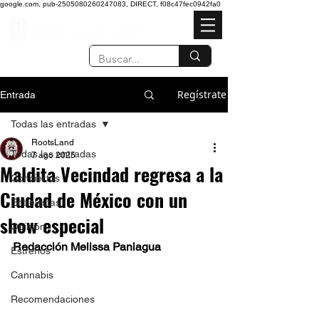
google.com, pub-2505080260247083, DIRECT, f08c47fec0942fa0
Regístrate
Entrada
Todas las entradas
RootsLand
Todas las entradas
7 ago 2025
Maldita Vecindad regresa a la
Conciertos
Ciudad de México con un
Entrevistas
show especial
Opinión
Redacción Melissa Paniagua 
Estrenos
Cannabis
Recomendaciones