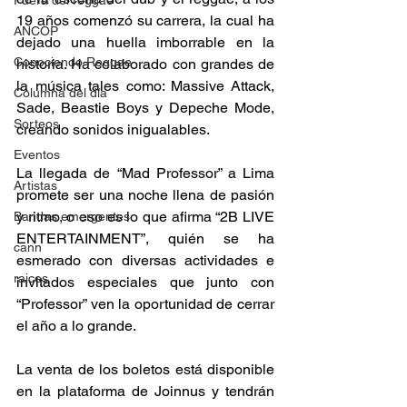
Fuera del reggae
19 años comenzó su carrera, la cual ha 
ANCOP
dejado una huella imborrable en la 
Conociendo Reggae
historia. Ha colaborado con grandes de 
la música tales como: Massive Attack, 
Columna del día
Sade, Beastie Boys y Depeche Mode, 
Sorteos
creando sonidos inigualables. 
Eventos
La llegada de “Mad Professor” a Lima 
Artistas
promete ser una noche llena de pasión 
y ritmo, o eso es lo que afirma “
2B LIVE 
Bandas emergentes
ENTERTAINMENT”, quién se ha 
cann
esmerado con diversas actividades e 
raices
invitados especiales que junto con 
“Professor” ven la oportunidad de cerrar 
el año a lo grande.
La venta de los boletos está disponible 
en la plataforma de Joinnus y tendrán 