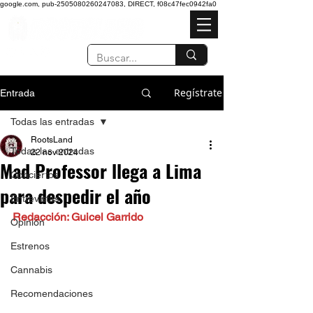
google.com, pub-2505080260247083, DIRECT, f08c47fec0942fa0
Regístrate
Entrada
Todas las entradas
RootsLand
Todas las entradas
22 nov 2024
Mad Professor llega a Lima
Conciertos
para despedir el año
Entrevistas
Redacción: Guicel Garrido
Opinión
Estrenos
Cannabis
Recomendaciones