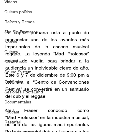
Videos
Cultura política
Raíces y Ritmos
Ska Sin Fronteras
La capital peruana está a punto de 
presenciar uno de los eventos más 
Noticia
importantes de la escena musical 
Cultura
reggae. La leyenda “Mad Professor” 
estará de vuelta para brindar a la 
Cobertura
audiencia un inolvidable cierre de año. 
Sound System
Este 6 y 7 de diciembre de 9:00 pm a 
3:00 am, el “Centro de Convenciones 
Festivales
Festiva” se convertirá en un santuario 
Sesiones RootsLand
del dub y el reggae. 
Documentales
Neil Fraser conocido como 
Podcast
“Mad Professor” en la industria musical, 
Rastafari
es una de las figuras más importantes 
de la escena del dub y el reggae; a los 