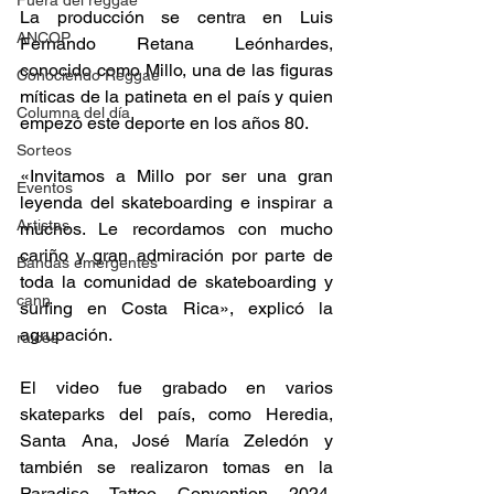
Fuera del reggae
La producción se centra en Luis 
ANCOP
Fernando Retana Leónhardes, 
conocido como Millo, una de las figuras 
Conociendo Reggae
míticas de la patineta en el país y quien 
Columna del día
empezó este deporte en los años 80. 
Sorteos
«Invitamos a Millo por ser una gran 
Eventos
leyenda del skateboarding e inspirar a 
Artistas
muchos. Le recordamos con mucho 
cariño y gran admiración por parte de 
Bandas emergentes
toda la comunidad de skateboarding y 
cann
surfing en Costa Rica», explicó la 
agrupación. 
raices
El video fue grabado en varios 
skateparks del país, como Heredia, 
Santa Ana, José María Zeledón y 
también se realizaron tomas en la 
Paradise Tattoo Convention 2024, 