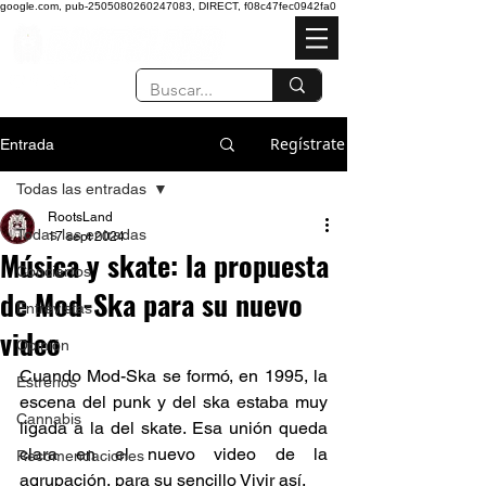
google.com, pub-2505080260247083, DIRECT, f08c47fec0942fa0
Regístrate
Entrada
Todas las entradas
RootsLand
Todas las entradas
17 sept 2024
Música y skate: la propuesta
Conciertos
de Mod-Ska para su nuevo
Entrevistas
video
Opinión
Cuando Mod-Ska se formó, en 1995, la 
Estrenos
escena del punk y del ska estaba muy 
Cannabis
ligada a la del skate. Esa unión queda 
clara en el nuevo video de la 
Recomendaciones
agrupación, para su sencillo Vivir así.