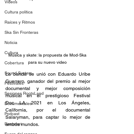
Videos
Cultura política
Raíces y Ritmos
Ska Sin Fronteras
Noticia
Cultura
Música y skate: la propuesta de Mod-Ska 
para su nuevo video 
Cobertura
Sound System
La banda se unió con Eduardo Uribe 
Guerrero, ganador del premio al mejor 
Festivales
documental y mejor composición 
Sesiones RootsLand
musical en el prestigioso Festival 
Doc LA 2021 en Los Ángeles, 
Documentales
California, por el documental 
Podcast
Salaryman, para captar lo mejor de 
Rastafari
ambos mundos. 