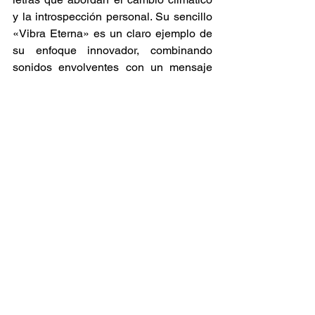
y la introspección personal. Su sencillo 
«Vibra Eterna» es un claro ejemplo de 
su enfoque innovador, combinando 
sonidos envolventes con un mensaje 
poderoso que resuena entre las nuevas 
generaciones. 
Estas bandas emergentes están 
llevando el reggae a nuevos territorios, 
combinando tradición y modernidad en 
sus propuestas musicales. 
¡Descúbrelas y déjate llevar por el 
reggae del futuro! 
Estrenos
Noticia