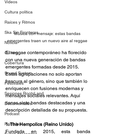
Videos
Cultura política
Raíces y Ritmos
Ska Sin Fronteras
Música con mensaje: estas bandas 
emergentes traen un nuevo aire al reggae 
Noticia
El reggae contemporáneo ha florecido 
Cultura
con una nueva generación de bandas 
Cobertura
emergentes formadas desde 2015. 
Sound System
Estas agrupaciones no solo aportan 
frescura al género, sino que también lo 
Festivales
enriquecen con fusiones modernas y 
Sesiones RootsLand
mensajes sociales relevantes. Aquí 
tienes siete bandas destacadas y una 
Documentales
descripción detallada de su propuesta. 
Podcast
Rastafari
1. The Hempolics (Reino Unido) 
Fundada en 2015, esta banda 