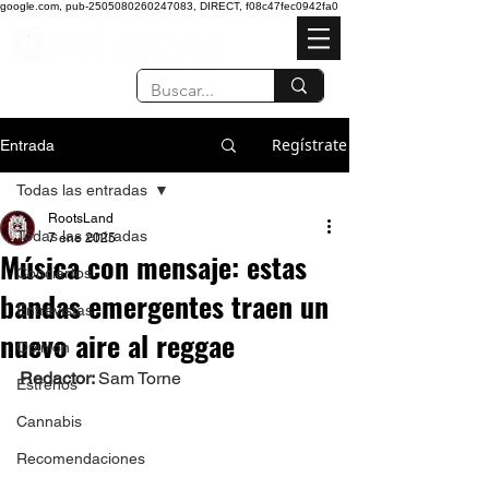
google.com, pub-2505080260247083, DIRECT, f08c47fec0942fa0
Regístrate
Entrada
Todas las entradas
RootsLand
Todas las entradas
7 ene 2025
Música con mensaje: estas
Conciertos
bandas emergentes traen un
Entrevistas
nuevo aire al reggae
Opinión
Redactor: 
Sam Torne 
Estrenos
Cannabis
Recomendaciones