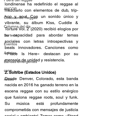
Fuera del reggae
londinense ha redefinido el reggae al 
ANCOP
mezclarlo con elementos de dub, trip-
hop y soul. Con un sonido único y 
Conociendo Reggae
vibrante, su álbum Kiss, Cuddle & 
Columna del día
Torture Vol. 2 (2020) recibió elogios por 
su capacidad para abordar temas 
Sorteos
sociales con letras introspectivas y 
Eventos
beats innovadores. Canciones como 
Artistas
«Place Is Here» destacan por su 
mensaje de unidad y resistencia. 
Bandas emergentes
cann
2. Soltribe (Estados Unidos) 
Desde Denver, Colorado, esta banda 
raices
nacida en 2016 ha ganado terreno en la 
escena reggae con su estilo enérgico 
que fusiona reggae roots, soul y funk. 
Su música está profundamente 
comprometida con mensajes de justicia 
social y ambiental. Temas como «Stand 