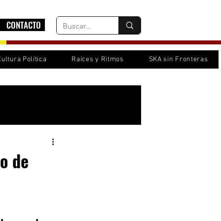
CONTACTO
Cultura Política
Raíces y Ritmos
SKA sin Fronteras
Inicia sesión/ Regístrate
so de