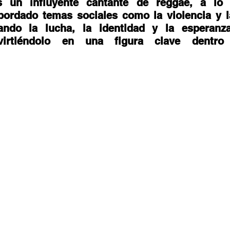
 un influyente cantante de reggae, a lo 
stafari
Fuera del reggae
ANCOP
abordado temas sociales como la violencia y l
jando la lucha, la identidad y la esperanza
virtiéndolo en una figura clave dentro 
 día
Sorteos
Eventos
Artistas
raices