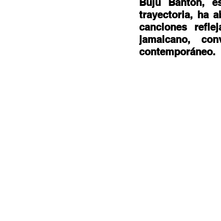
Buju Banton, es
Documentales
Podcast
Ra
trayectoria, ha 
canciones refle
jamaicano, con
Conociendo Reggae
Columna del
contemporáneo. 
Bandas emergentes
cann