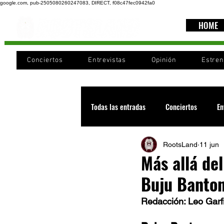
google.com, pub-2505080260247083, DIRECT, f08c47fec0942fa0
HOME
Conciertos
Entrevistas
Opinión
Estre
Todas las entradas
Conciertos
En
RootsLand
11 jun
Recomendaciones
Videos
Más allá del
Buju Banto
Noticia
Cultura
Cobertura
Redacción: Leo Garf