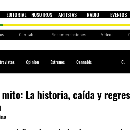
EDITORIAL
NOSOTROS
ARTISTAS
RADIO
EVENTOS
nos
Cannabis
Recomendaciones
Videos
trevistas
Opinión
Estrenos
Cannabis
Cultura política
Raíces y Ritmos
Ska Sin Fronteras
 mito: La historia, caída y regre
n
Sound System
Festivales
Sesiones RootsLand
ias