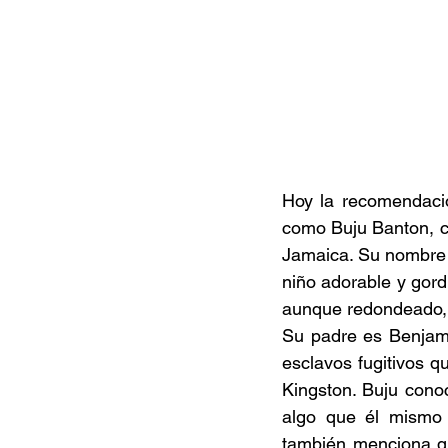
Hoy la recomendació
como Buju Banton, ca
Jamaica. Su nombre a
niño adorable y gord
aunque redondeado, 
Su padre es Benjami
esclavos fugitivos qu
Kingston. Buju conoc
algo que él mismo 
también menciona qu