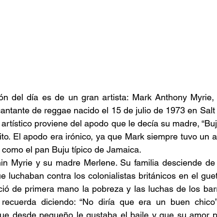
n del día es de un gran artista: Mark Anthony Myrie, 
ntante de reggae nacido el 15 de julio de 1973 en Salt 
rtístico proviene del apodo que le decía su madre, “Buju”
ito. El apodo era irónico, ya que Mark siempre tuvo un a
como el pan Buju típico de Jamaica. 
n Myrie y su madre Merlene. Su familia desciende de l
e luchaban contra los colonialistas británicos en el gue
ió de primera mano la pobreza y las luchas de los barr
recuerda diciendo: “No diría que era un buen chico”
e desde pequeño le gustaba el baile y que su amor po