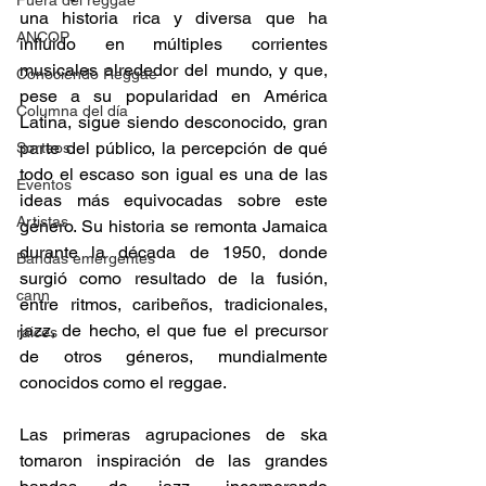
Fuera del reggae
una historia rica y diversa que ha 
ANCOP
influido en múltiples corrientes 
musicales alrededor del mundo, y que, 
Conociendo Reggae
pese a su popularidad en América 
Columna del día
Latina, sigue siendo desconocido, gran 
parte del público, la percepción de qué 
Sorteos
todo el escaso son igual es una de las 
Eventos
ideas más equivocadas sobre este 
Artistas
género. Su historia se remonta Jamaica 
durante la década de 1950, donde 
Bandas emergentes
surgió como resultado de la fusión, 
cann
entre ritmos, caribeños, tradicionales, 
jazz, de hecho, el que fue el precursor 
raices
de otros géneros, mundialmente 
conocidos como el reggae. 
Las primeras agrupaciones de ska 
tomaron inspiración de las grandes 