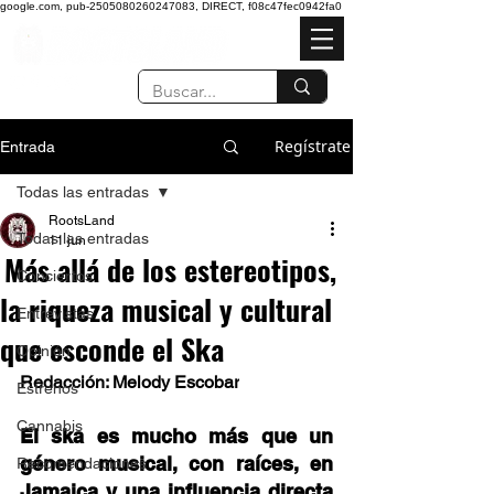
google.com, pub-2505080260247083, DIRECT, f08c47fec0942fa0
Regístrate
Entrada
Todas las entradas
RootsLand
Todas las entradas
11 jun
Más allá de los estereotipos,
Conciertos
la riqueza musical y cultural
Entrevistas
que esconde el Ska
Opinión
Redacción: Melody Escobar
Estrenos
Cannabis
El ska es mucho más que un 
género musical, con raíces, en 
Recomendaciones
Jamaica y una influencia directa 