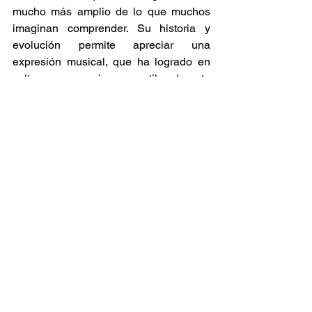
mucho más amplio de lo que muchos 
imaginan comprender. Su historia y 
evolución permite apreciar una 
expresión musical, que ha logrado en 
culturas, generaciones y estilos durante 
más de seis décadas. 
Ska Sin Fronteras
Ver todo
Entradas relacionadas