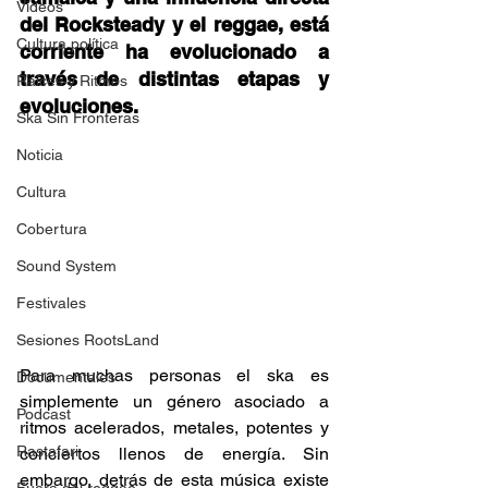
Videos
del Rocksteady y el reggae, está 
Cultura política
corriente ha evolucionado a 
través de distintas etapas y 
Raíces y Ritmos
evoluciones.  
Ska Sin Fronteras
Noticia
Cultura
Cobertura
Sound System
Festivales
Sesiones RootsLand
Para muchas personas el ska es 
Documentales
simplemente un género asociado a 
Podcast
ritmos acelerados, metales, potentes y 
Rastafari
conciertos llenos de energía. Sin 
embargo, detrás de esta música existe 