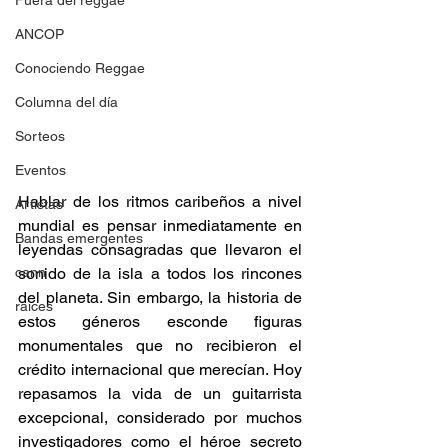
Fuera del reggae
ANCOP
Conociendo Reggae
Columna del día
Sorteos
Eventos
Hablar de los ritmos caribeños a nivel 
Artistas
mundial es pensar inmediatamente en 
Bandas emergentes
leyendas consagradas que llevaron el 
cann
sonido de la isla a todos los rincones 
del planeta. Sin embargo, la historia de 
raices
estos géneros esconde figuras 
monumentales que no recibieron el 
crédito internacional que merecían. Hoy 
repasamos la vida de un guitarrista 
excepcional, considerado por muchos 
investigadores como el héroe secreto 