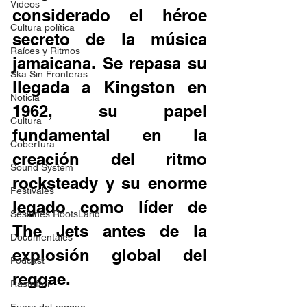
Videos
considerado el héroe 
Cultura política
secreto de la música 
Raíces y Ritmos
jamaicana. Se repasa su 
Ska Sin Fronteras
llegada a Kingston en 
Noticia
1962, su papel 
Cultura
fundamental en la 
Cobertura
creación del ritmo 
Sound System
rocksteady y su enorme 
Festivales
legado como líder de 
Sesiones RootsLand
The Jets antes de la 
Documentales
explosión global del 
Podcast
reggae. 
Rastafari