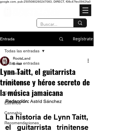
google.com, pub-2505080260247083, DIRECT, f08c47fec0942fa0
Regístrate
Entrada
Todas las entradas
RootsLand
Todas las entradas
6 mar
Lynn Taitt, el guitarrista
Conciertos
trinitense y héroe secreto de
Entrevistas
la música jamaicana
Opinión
Redacción:
 Astrid Sánchez 
Estrenos
Cannabis
La historia de Lynn Taitt, 
Recomendaciones
el guitarrista trinitense 