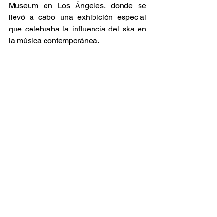
Museum en Los Ángeles, donde se 
llevó a cabo una exhibición especial 
que celebraba la influencia del ska en 
la música contemporánea. ​ 
Para aquellos interesados en explorar 
este capítulo fundamental de la música 
jamaicana, «Legends of Ska» está 
disponible en plataformas digitales y en 
su sitio web oficial. El documental 
ofrece una oportunidad única para 
apreciar y entender la riqueza cultural 
que el ska aportó al mundo, y cómo sus 
ritmos y melodías continúan influyendo 
en la música actual. 
Ska Sin Fronteras