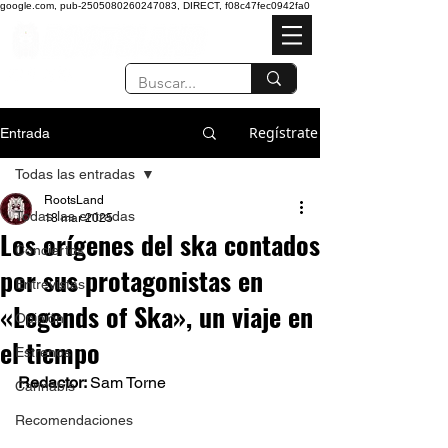
google.com, pub-2505080260247083, DIRECT, f08c47fec0942fa0
Regístrate
Entrada
Todas las entradas
RootsLand
Todas las entradas
18 mar 2025
Los orígenes del ska contados
Conciertos
por sus protagonistas en
Entrevistas
«Legends of Ska», un viaje en
Opinión
el tiempo
Estrenos
Redactor: 
Sam Torne 
Cannabis
Recomendaciones