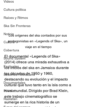
Videos
Cultura política
Raíces y Ritmos
Ska Sin Fronteras
Noticia
Los orígenes del ska contados por sus 
protagonistas en «Legends of Ska», un 
Cultura
viaje en el tiempo
Cobertura
El documental «Legends of Ska» 
Sound System
(2014) ofrece una mirada exhaustiva a 
Festivales
los inicios del ska en Jamaica durante 
las décadas de 1950 y 1960, 
Sesiones RootsLand
destacando su evolución y el impacto 
Documentales
cultural que tuvo tanto en la isla como a 
nivel mundial. Dirigido por Brad Klein, 
Podcast
este trabajo cinematográfico se 
Rastafari
sumerge en la rica historia de un 