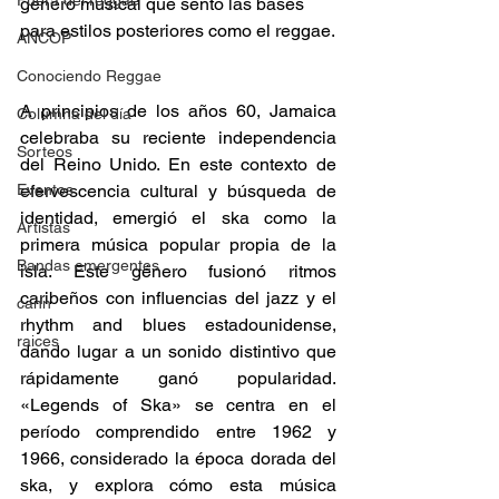
Fuera del reggae
género musical que sentó las bases 
para estilos posteriores como el reggae.​
ANCOP
Conociendo Reggae
A principios de los años 60, Jamaica 
Columna del día
celebraba su reciente independencia 
Sorteos
del Reino Unido. En este contexto de 
Eventos
efervescencia cultural y búsqueda de 
identidad, emergió el ska como la 
Artistas
primera música popular propia de la 
Bandas emergentes
isla. Este género fusionó ritmos 
caribeños con influencias del jazz y el 
cann
rhythm and blues estadounidense, 
raices
dando lugar a un sonido distintivo que 
rápidamente ganó popularidad. 
«Legends of Ska» se centra en el 
período comprendido entre 1962 y 
1966, considerado la época dorada del 
ska, y explora cómo esta música 