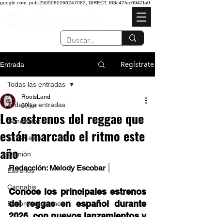
google.com, pub-2505080260247083, DIRECT, f08c47fec0942fa0
Regístrate
Entrada
Todas las entradas
RootsLand
Todas las entradas
29 jun
Los estrenos del reggae que
Conciertos
están marcado el ritmo este
Entrevistas
año
Opinión
Redacción: Melody Escobar  
Estrenos
Cannabis
Conoce los principales estrenos 
del reggae en español durante 
Recomendaciones
2026, con nuevos lanzamientos y 