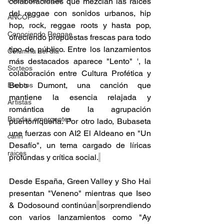
Fuera del reggae
colaboraciones que mezclan las raíces 
del reggae con sonidos urbanos, hip 
ANCOP
hop, rock, reggae roots y hasta pop, 
Conociendo Reggae
ofreciendo propuestas frescas para todo 
tipo de público. Entre los lanzamientos 
Columna del día
más destacados aparece "Lento" ', la 
Sorteos
colaboración entre Cultura Profética y 
Bebo Dumont, una canción que 
Eventos
mantiene la esencia relajada y 
Artistas
romántica de la agrupación 
Bandas emergentes
puertorriqueña. Por otro lado, Bubaseta 
une fuerzas con AI2 El Aldeano en "Un 
cann
Desafío", un tema cargado de líricas 
raices
profundas y crítica social.
Desde España, Green Valley y Sho Hai 
presentan "Veneno" mientras que Iseo 
& Dodosound continúan
sorprendiendo 
con varios lanzamientos como "Ay 