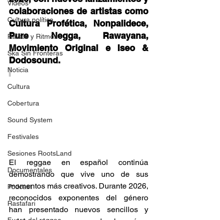
Videos
colaboraciones de artistas como 
Cultura política
Cultura Profética, Nonpalidece, 
Pure Negga, Rawayana, 
Raíces y Ritmos
Movimiento Original e Iseo & 
Ska Sin Fronteras
Dodosound. 
Noticia
Cultura
Cobertura
Sound System
Festivales
Sesiones RootsLand
El reggae en español continúa 
Documentales
demostrando que vive uno de sus 
momentos más creativos. Durante 2026, 
Podcast
reconocidos exponentes del género 
Rastafari
han presentado nuevos sencillos y 