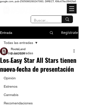
google.com, pub-2505080260247083, DIRECT, f08c47fec0942fa0
Regístrate
Entrada
Todas las entradas
RootsLand
Todas las entradas
2 oct 2024
Los Easy Star All Stars tienen
Conciertos
nueva fecha de presentación
Entrevistas
Opinión
Estrenos
Cannabis
Recomendaciones