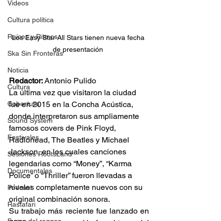
Videos
Cultura política
Raíces y Ritmos
Los Easy Star All Stars tienen nueva fecha 
de presentación 
Ska Sin Fronteras
Noticia
Redactor: 
Antonio Pulido  
Cultura
La última vez que visitaron la ciudad 
Cobertura
fue en 2015 en la Concha Acústica, 
donde interpretaron sus ampliamente 
Sound System
famosos covers de Pink Floyd, 
Festivales
Radiohead, The Beatles y Michael 
Jackson, en los cuales canciones 
Sesiones RootsLand
legendarias como “Money”, “Karma 
Documentales
Police” o “Thriller” fueron llevadas a 
niveles completamente nuevos con su 
Podcast
original combinación sonora. 
Rastafari
Su trabajo más reciente fue lanzado en 