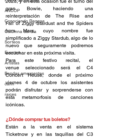
Fuera del reggae
2023, y en esta ocasión fue el turno del 
gran Bowie, haciendo una 
ANCOP
reinterpretación de The Rise and 
Conociendo Reggae
Fall of Ziggy Stardust and the Spiders 
from Mars, cuyo nombre fue 
Columna del día
simplificado a Ziggy Stardub, algo de lo 
Sorteos
nuevo que seguramente podremos 
Eventos
escuchar en esta próxima visita. 
Para este festivo recital, el 
Artistas
venue seleccionado será el C4 
Bandas emergentes
Concert House, donde el próximo 
viernes 4 de octubre los asistentes 
cann
podrán disfrutar y sorprenderse con 
raices
esta metamorfosis de canciones 
icónicas. 
¿Dónde comprar tus boletos? 
Están a la venta en el sistema 
Ticketnow y en las taquillas del C3 