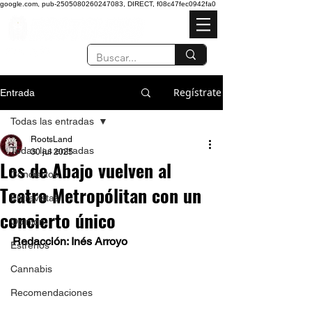
google.com, pub-2505080260247083, DIRECT, f08c47fec0942fa0
Regístrate
Entrada
Todas las entradas
RootsLand
Todas las entradas
30 jul 2025
Los de Abajo vuelven al
Conciertos
Teatro Metropólitan con un
Entrevistas
concierto único
Opinión
Redacción: Inés Arroyo
Estrenos
Cannabis
Recomendaciones