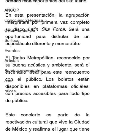
Fuera del reggae
bandas más importantes del ska latino. 
ANCOP
En esta presentación, la agrupación 
Conociendo Reggae
interpretará por primera vez completo 
su disco 
Latin Ska Force
. Será una 
Columna del día
oportunidad para disfrutar de un 
Sorteos
espectáculo diferente y memorable. 
Eventos
El Teatro Metropólitan, reconocido por 
Artistas
su buena acústica y ambiente, será el 
Bandas emergentes
escenario ideal para este reencuentro 
con el público. Los boletos están 
cann
disponibles en plataformas oficiales, 
raices
con precios accesibles para todo tipo 
de público. 
Este concierto es parte de la 
reactivación cultural que vive la Ciudad 
de México y reafirma el lugar que tiene 