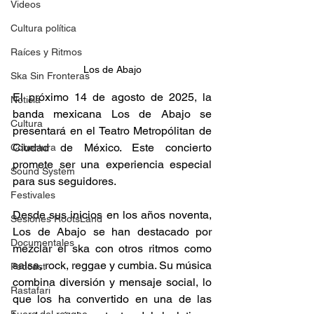
Videos
Cultura política
Raíces y Ritmos
Los de Abajo
Ska Sin Fronteras
El próximo 14 de agosto de 2025, la 
Noticia
banda mexicana Los de Abajo se 
Cultura
presentará en el Teatro Metropólitan de 
Ciudad de México. Este concierto 
Cobertura
promete ser una experiencia especial 
Sound System
para sus seguidores. 
Festivales
Desde sus inicios en los años noventa, 
Sesiones RootsLand
Los de Abajo se han destacado por 
Documentales
mezclar el ska con otros ritmos como 
salsa, rock, reggae y cumbia. Su música 
Podcast
combina diversión y mensaje social, lo 
Rastafari
que los ha convertido en una de las 