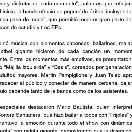
smo y disfrutar de cada momento”, palabras que reflejaron
 inicio, la banda ofreció un popurrí de éxitos, incluyendo “
nca pasa de moda”, que permitió recorrer gran parte de
scos de estudio y tres EPs. 
inó música con elementos circenses: bailarines, malaba
tbol gigante hicieron de cada canción un momento 
nte. Entre los momentos más emotivos, se presentaron t
 “Mejilla izquierda” y “Oasis”, coreados por generacio
dultos mayores. Martín Pampiglione y Juan Taleb apr
radecer al público y conectar de manera cercana, dejan
ulo depende tanto de la banda como de los asistentes. 
 especiales destacaron Mario Bautista, quien interpret
onora Santanera, que hizo bailar a todos con “Frijoles” y
antuvo la emoción durante todo el show con dinámica
arita” con pelota gigante, demostrando que la diversión 