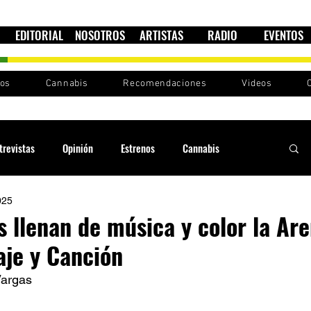
EDITORIAL
NOSOTROS
ARTISTAS
RADIO
EVENTOS
nos
Cannabis
Recomendaciones
Videos
trevistas
Opinión
Estrenos
Cannabis
025
Cultura política
Raíces y Ritmos
Ska Sin Fronteras
is llenan de música y color la A
aje y Canción
Sound System
Festivales
Sesiones RootsLand
argas 