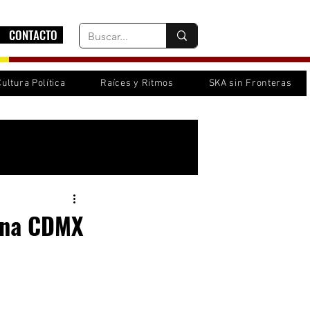
CONTACTO
Cultura Política
Raíces y Ritmos
SKA sin Fronteras
Inicia sesión/ Regístrate
rena CDMX