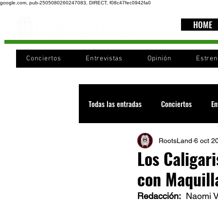
google.com, pub-2505080260247083, DIRECT, f08c47fec0942fa0
HOME
Conciertos
Entrevistas
Opinión
Estre
Todas las entradas
Conciertos
En
RootsLand
6 oct 2
Recomendaciones
Videos
Los Caligar
con Maquill
Noticia
Cultura
Cobertura
Redacción:  
Naomi V