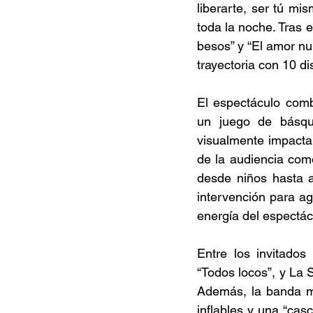
liberarte, ser tú mi
toda la noche. Tras el
besos” y “El amor nu
trayectoria con 10 di
El espectáculo comb
un juego de básque
visualmente impacta
de la audiencia como
desde niños hasta a
intervención para ag
energía del espectác
Entre los invitados
“Todos locos”, y La S
Además, la banda m
inflables y una “casc