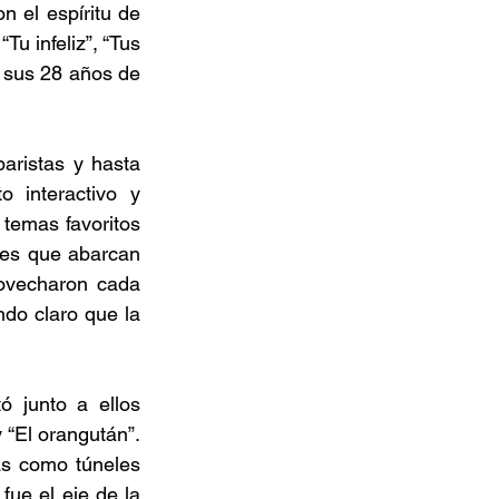
 el espíritu de 
Tu infeliz”, “Tus 
 sus 28 años de 
ristas y hasta 
interactivo y 
emas favoritos 
nes que abarcan 
ovecharon cada 
do claro que la 
ó junto a ellos 
 “El orangután”. 
s como túneles 
fue el eje de la 