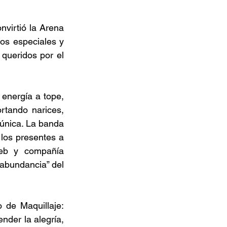
virtió la Arena 
os especiales y 
ueridos por el 
nergía a tope, 
tando narices, 
 única. La banda 
 los presentes a 
eb y compañía 
abundancia” del 
 de Maquillaje: 
der la alegría, 