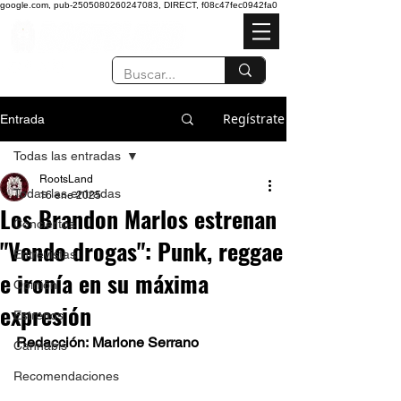
google.com, pub-2505080260247083, DIRECT, f08c47fec0942fa0
Regístrate
Entrada
Todas las entradas
RootsLand
Todas las entradas
16 ene 2025
Los Brandon Marlos estrenan
Conciertos
"Vendo drogas": Punk, reggae
Entrevistas
e ironía en su máxima
Opinión
expresión
Estrenos
Redacción: Marlone Serrano
Cannabis
Recomendaciones