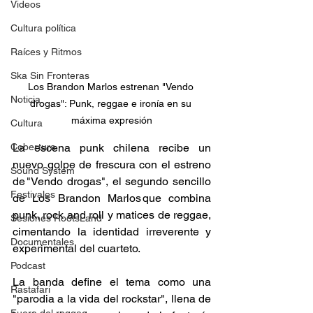
Videos
Cultura política
Raíces y Ritmos
Ska Sin Fronteras
Los Brandon Marlos estrenan "Vendo 
Noticia
drogas": Punk, reggae e ironía en su 
máxima expresión
Cultura
Cobertura
La escena punk chilena recibe un 
nuevo golpe de frescura con el estreno 
Sound System
de "Vendo drogas", el segundo sencillo 
Festivales
de Los Brandon Marlos que combina 
punk, rock and roll y matices de reggae, 
Sesiones RootsLand
cimentando la identidad irreverente y 
Documentales
experimental del cuarteto. 
Podcast
La banda define el tema como una 
Rastafari
"parodia a la vida del rockstar", llena de 