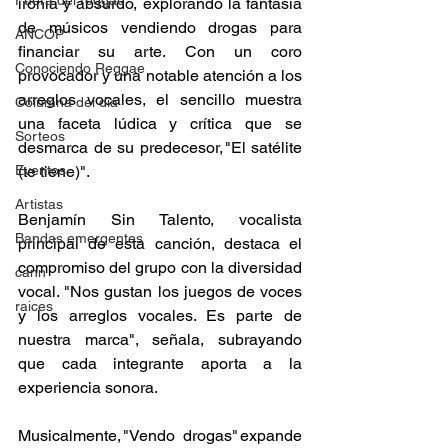
Fuera del reggae
ironía y absurdo, explorando la fantasía 
de músicos vendiendo drogas para 
ANCOP
financiar su arte. Con un coro 
Conociendo Reggae
provocador y una notable atención a los 
arreglos vocales, el sencillo muestra 
Columna del día
una faceta lúdica y crítica que se 
Sorteos
desmarca de su predecesor, "El satélite 
Eventos
(te tiene)". 
Artistas
Benjamín Sin Talento, vocalista 
Bandas emergentes
principal de esta canción, destaca el 
compromiso del grupo con la diversidad 
cann
vocal. "Nos gustan los juegos de voces 
raices
y los arreglos vocales. Es parte de 
nuestra marca", señala, subrayando 
que cada integrante aporta a la 
experiencia sonora. 
Musicalmente, "Vendo drogas" expande 